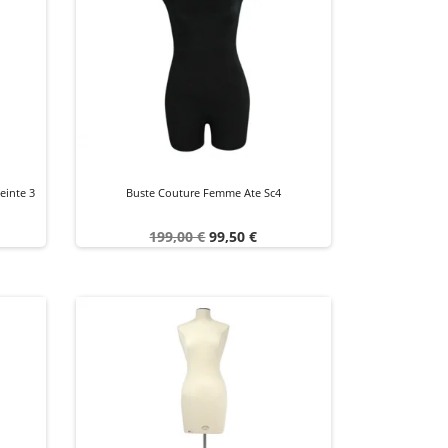
einte 3
Buste Couture Femme Ate Sc4
Prix
Prix
199,00 €
99,50 €
de
base