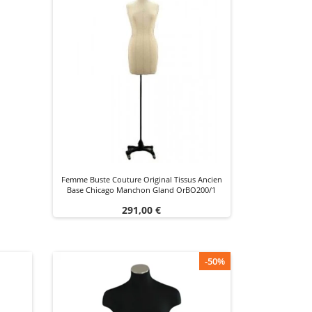
Femme Buste Couture Original Tissus Ancien
Base Chicago Manchon Gland OrBO200/1
Prix
291,00 €
-50%