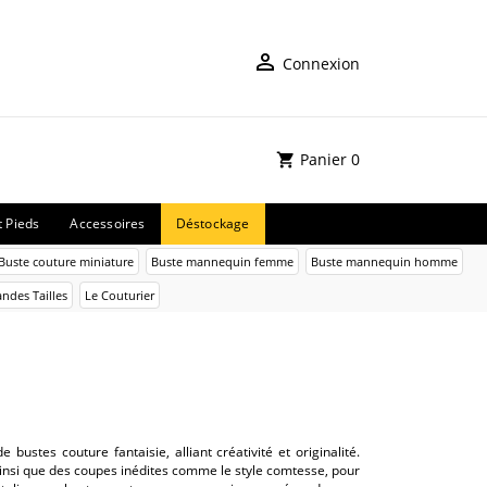
Connexion
Panier
0
t Pieds
Accessoires
Déstockage
Buste couture miniature
Buste mannequin femme
Buste mannequin homme
ndes Tailles
Le Couturier
ustes couture fantaisie, alliant créativité et originalité.
ainsi que des coupes inédites comme le style comtesse, pour