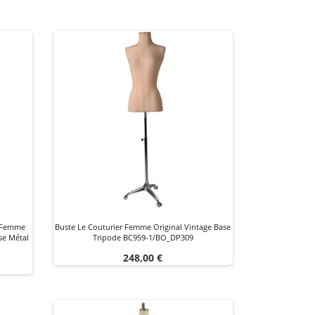
l Femme
Buste Le Couturier Femme Original Vintage Base
se Métal
Tripode BC959-1/BO_DP309
Prix
248,00 €