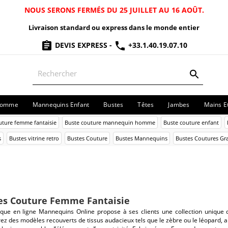
NOUS SERONS FERMÉS DU 25 JUILLET AU 16 AOÛT.
Livraison standard ou express dans le monde entier
DEVIS EXPRESS
-
+33.1.40.19.07.10
Homme
Mannequins Enfant
Bustes
Têtes
Jambes
Mains E
uture femme fantaisie
Buste couture mannequin homme
Buste couture enfant
s
Bustes vitrine retro
Bustes Couture
Bustes Mannequins
Bustes Coutures Gra
es Couture Femme Fantaisie
que en ligne Mannequins Online propose à ses clients une collection unique de b
z des modèles recouverts de tissus audacieux tels que le zèbre ou le léopard, 