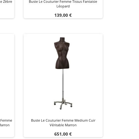
e Zèbre
Buste Le Couturier Femme Tissus Fantaisie
Léopard
Prix
139,00 €
al Femme
Buste Le Couturier Femme Medium Cuir
Marron
Véritable Marron
Prix
651,00 €