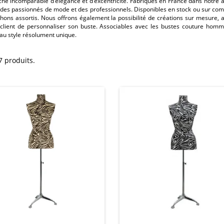
he incomparable d’élégance et d’excentricité. Fabriqués en France dans notre a
 des passionnés de mode et des professionnels. Disponibles en stock ou sur com
ons assortis. Nous offrons également la possibilité de créations sur mesure, a
client de personnaliser son buste. Associables avec les bustes couture hommes,
 au style résolument unique.
17 produits.