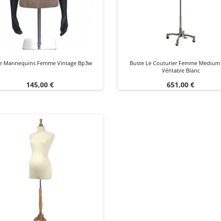
e Mannequins Femme Vintage Bp3w
Buste Le Couturier Femme Medium 
Véritable Blanc
Prix
Prix
145,00 €
651,00 €