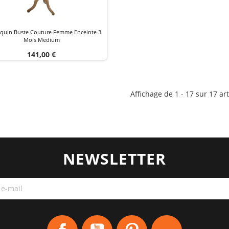
uin Buste Couture Femme Enceinte 3
Mois Medium
Prix
141,00 €
Affichage de 1 - 17 sur 17 art
NEWSLETTER
Facebook
YouTube
Pinterest
Instagram