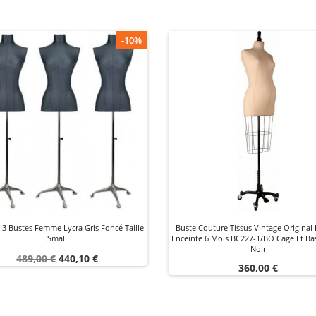
-10%
 3 Bustes Femme Lycra Gris Foncé Taille
Buste Couture Tissus Vintage Origina
Small
Enceinte 6 Mois BC227-1/BO Cage Et Ba
Noir
Prix
Prix
489,00 €
440,10 €
Prix
360,00 €
de
base