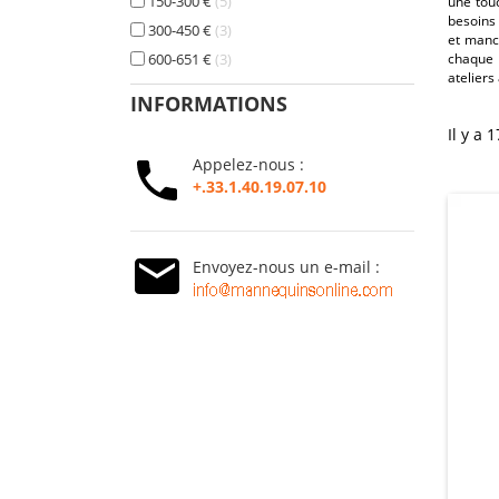
150-300 €
5
une touc
besoins
300-450 €
3
et manch
600-651 €
3
chaque 
ateliers
INFORMATIONS
Il y a 
Appelez-nous :
+.33.1.40.19.07.10
Envoyez-nous un e-mail :