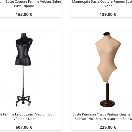
in Buste Couture Femme Velours Zèbre
Mannequin Buste Couture Femme Bust
Base Tripode
Blanc
Prix
Prix
163,00 €
139,00 €
te Femme Le Couturier Medium Cuir
Buste Princesse Tissus Vintage Origin
Véritable Noir
BC1000-1/BO Base Et Manchon Bois 
Prix
Prix
607,00 €
229,00 €