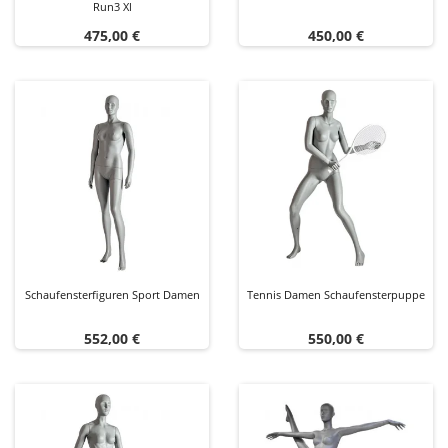
Run3 Xl
Preis
Preis
475,00 €
450,00 €
Schaufensterfiguren Sport Damen
Tennis Damen Schaufensterpuppe
Preis
Preis
552,00 €
550,00 €