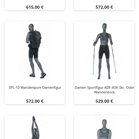
Preis
Preis
615,00 €
572,00 €
SPL-10 Wandersport Damenfigur
Damen Sportfigur ADF-ASK Ski- Oder
Wanderstock
Preis
Preis
572,00 €
529,00 €