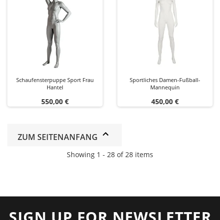
Schaufensterpuppe Sport Frau
Sportliches Damen-Fußball-
Hantel
Mannequin
Preis
Preis
550,00 €
450,00 €
ZUM SEITENANFANG
Showing 1 - 28 of 28 items
SIGN UP FOR NEWSLETTER