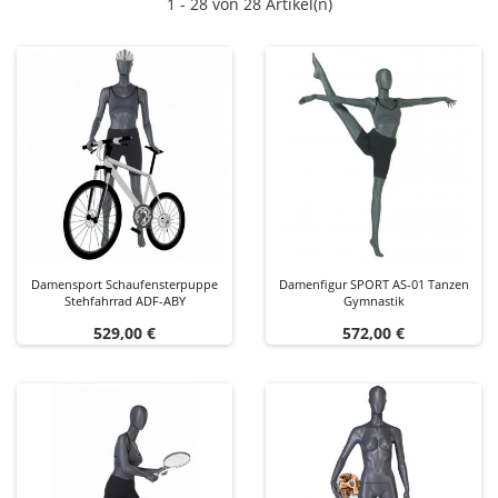
1 - 28 von 28 Artikel(n)
Damensport Schaufensterpuppe
Damenfigur SPORT AS-01 Tanzen
Stehfahrrad ADF-ABY
Gymnastik
Preis
Preis
529,00 €
572,00 €