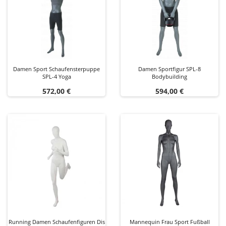
Damen Sport Schaufensterpuppe
Damen Sportfigur SPL-8
SPL-4 Yoga
Bodybuilding
Preis
Preis
572,00 €
594,00 €
Running Damen Schaufenfiguren Dis
Mannequin Frau Sport Fußball