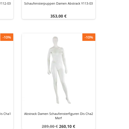
Y112-03
Schaufensterpuppen Damen Abstrack Y113-03
Preis
353,00 €
-10%
-10%
is Cha1
Abstrack Damen Schaufensterfiguren Dis Cha2
Merf
Verkaufspreis
Preis
289,00 €
260,10 €