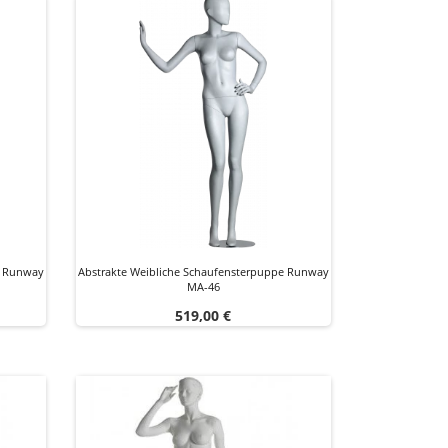
e Runway
Abstrakte Weibliche Schaufensterpuppe Runway
MA-46
Preis
519,00 €