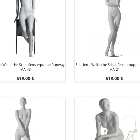
te Weibliche Schaufensterpuppe Runway
Stilisierte Weibliche Schaufensterpupp
MA-48
MA-21
Preis
Preis
519,00 €
519,00 €