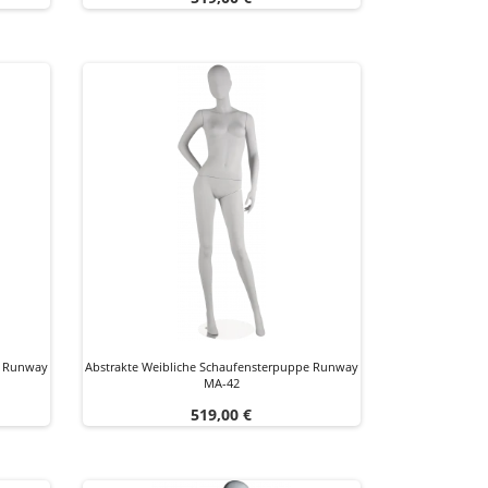
e Runway
Abstrakte Weibliche Schaufensterpuppe Runway
MA-42
Preis
519,00 €