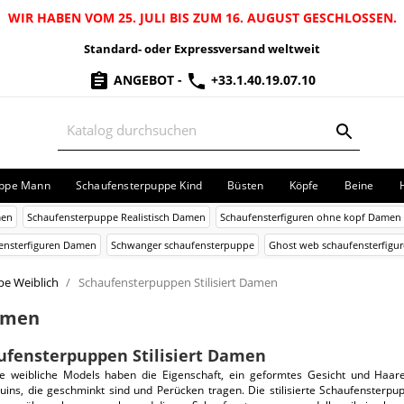
WIR HABEN VOM 25. JULI BIS ZUM 16. AUGUST GESCHLOSSEN.
Standard- oder Expressversand weltweit
ANGEBOT
-
+33.1.40.19.07.10
uppe Mann
Schaufensterpuppe Kind
Büsten
Köpfe
Beine
men
Schaufensterpuppe Realistisch Damen
Schaufensterfiguren ohne kopf Damen
fensterfiguren Damen
Schwanger schaufensterpuppe
Ghost web schaufensterfig
e Weiblich
Schaufensterpuppen Stilisiert Damen
Damen
ufensterpuppen Stilisiert Damen
erte weibliche Models haben die Eigenschaft, ein geformtes Gesicht und Haar
ins, die geschminkt sind und Perücken tragen. Die stilisierte Schaufensterpu