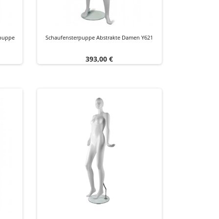
rpuppe
Schaufensterpuppe Abstrakte Damen Y621
Preis
393,00 €