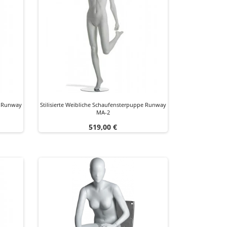
e Runway
Stilisierte Weibliche Schaufensterpuppe Runway
MA-2
Preis
519,00 €