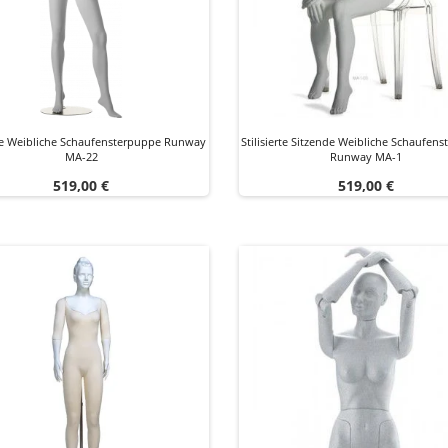
erte Weibliche Schaufensterpuppe Runway
Stilisierte Sitzende Weibliche Schaufen
MA-22
Runway MA-1
Preis
Preis
519,00 €
519,00 €