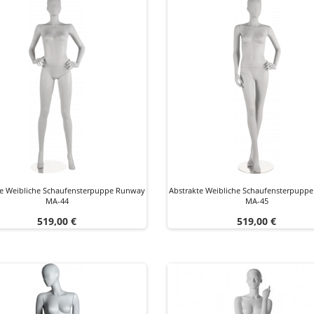
te Weibliche Schaufensterpuppe Runway
Abstrakte Weibliche Schaufensterpupp
MA-44
MA-45
Preis
Preis
519,00 €
519,00 €