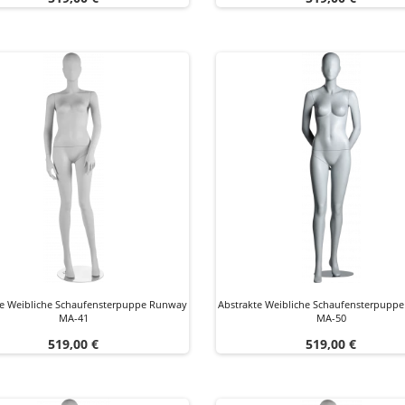
te Weibliche Schaufensterpuppe Runway
Abstrakte Weibliche Schaufensterpupp
MA-41
MA-50
Preis
Preis
519,00 €
519,00 €