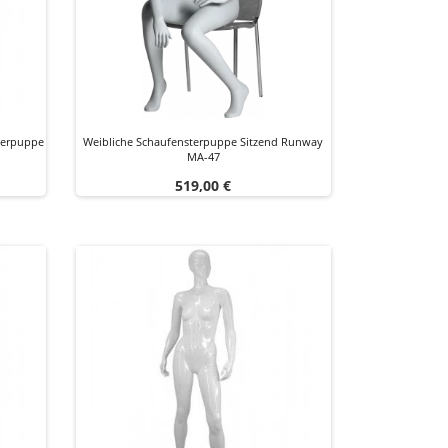
sterpuppe
Weibliche Schaufensterpuppe Sitzend Runway
MA-47
Preis
519,00 €