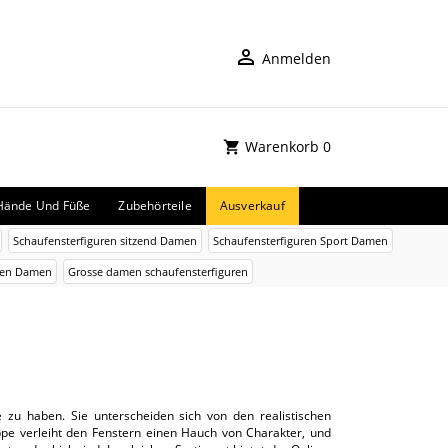
Anmelden
Warenkorb
0
Hände Und Füße
Zubehörteile
Ausverkauf
Schaufensterfiguren sitzend Damen
Schaufensterfiguren Sport Damen
uren Damen
Grosse damen schaufensterfiguren
e zu haben. Sie unterscheiden sich von den realistischen
ppe verleiht den Fenstern einen Hauch von Charakter, und