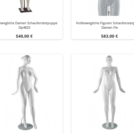
ewegliche Damen Schaufensterpuppe
Vollbewegliche Figuren Schaufenste
Dp4825
Damen Fle
Preis
Preis
540,00 €
583,00 €