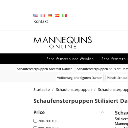
Kontakt
Schaufensterpuppe Weiblich
Schaufensterp
Schaufensterpuppen Abstrakt Damen
Schaufensterpuppen Stilisiert Da
Vollbewegliche figuren Damen
Plastik Schau
Startseite
Schaufensterpuppen
Schaufensterpupp
Schaufensterpuppen Stilisiert 
Price
Scha
Stilisi
200-300 €
8
Mannequ