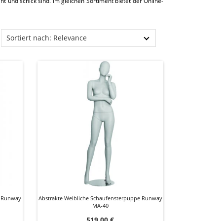
und schick sind. Im gleichen Sortiment bietet der Online-
Sortiert nach: Relevance
e Runway
Abstrakte Weibliche Schaufensterpuppe Runway
MA-40
Preis
519,00 €