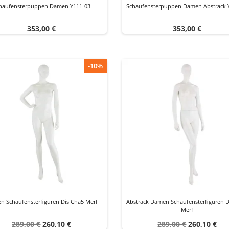
haufensterpuppen Damen Y111-03
Schaufensterpuppen Damen Abstrack 
Preis
Preis
353,00 €
353,00 €
-10%
n Schaufensterfiguren Dis Cha5 Merf
Abstrack Damen Schaufensterfiguren D
Merf
Verkaufspreis
Preis
Verkaufspreis
Preis
289,00 €
260,10 €
289,00 €
260,10 €