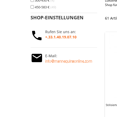
300-450 €
4
Luxushä
Shop fü
450-583 €
49
SHOP-EINSTELLUNGEN
61 Art
Rufen Sie uns an:
+.33.1.40.19.07.10
E-Mail:
Stilisi