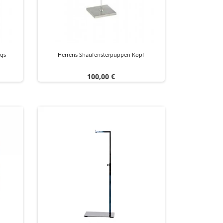
bqs
Herrens Shaufensterpuppen Kopf
Preis
100,00 €