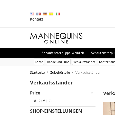
Kontakt
Schaufensterpuppe Weiblich
Schaufensterp
Köpfe
Hände und Füße
Verkaufsständer
Konfektions
Startseite
Zubehörteile
Verkaufsständer
Verkaufsständer
Price
Verk
8-124 €
17
SHOP-EINSTELLUNGEN