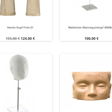
Herren Kopf Frmt-01
Weiblicher Mannequinkopf 4009
Verkaufspreis
Preis
Preis
155,00 €
124,00 €
100,00 €