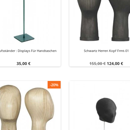
ufsständer : Displays Für Handtaschen
Schwartz Herren Kopf Frmt-01
Preis
Verkaufspreis
Preis
35,00 €
155,00 €
124,00 €
-20%