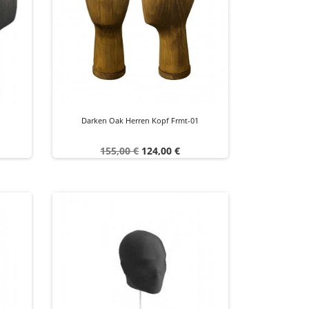
Darken Oak Herren Kopf Frmt-01
Verkaufspreis
Preis
155,00 €
124,00 €