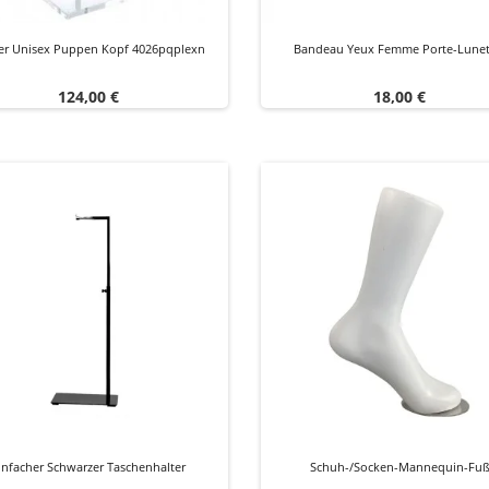
er Unisex Puppen Kopf 4026pqplexn
Bandeau Yeux Femme Porte-Lunet
Preis
Preis
124,00 €
18,00 €
infacher Schwarzer Taschenhalter
Schuh-/Socken-Mannequin-Fu