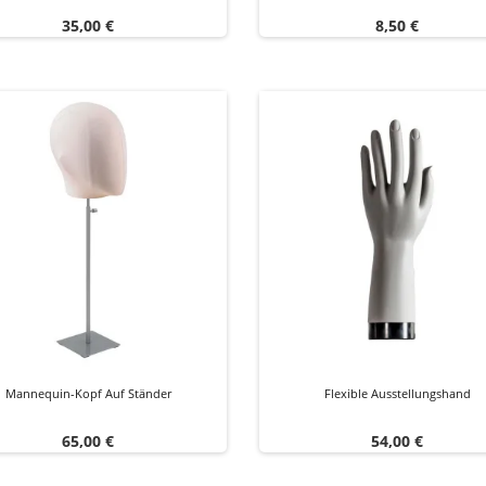
Preis
Preis
35,00 €
8,50 €
Mannequin-Kopf Auf Ständer
Flexible Ausstellungshand
Preis
Preis
65,00 €
54,00 €