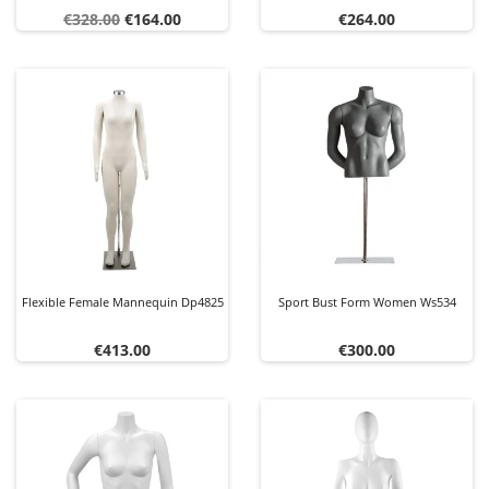
Regular
Price
Price
€328.00
€164.00
€264.00
price
Flexible Female Mannequin Dp4825
Sport Bust Form Women Ws534
Price
Price
€413.00
€300.00