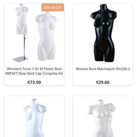
ON SALE!
Women's Torso S Or M Plastic Bust
Woman Bust Mannequin Rm226-2
IMPACT Base Neck Cap Complete Kit
Price
Price
€73.00
€29.60