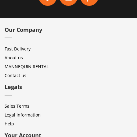
Our Company
Fast Delivery
About us
MANNEQUIN RENTAL
Contact us
Legals
Sales Terms
Legal Information
Help
Your Account