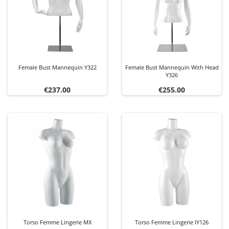
Female Bust Mannequin Y322
Female Bust Mannequin With Head
Y326
Price
Price
€237.00
€255.00
Torso Femme Lingerie MX
Torso Femme Lingerie IY126