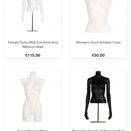
Female Torso With Full Arms And
Woman's Short Armless Torso
Without Head
Price
Price
€115.00
€50.00
Torso Woman White
Black Headless ELLE Woman's Bust