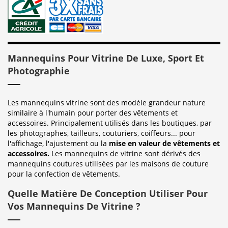
Mannequins Pour Vitrine De Luxe, Sport Et
Photographie
Les mannequins vitrine sont des modèle grandeur nature
similaire à l'humain pour porter des vêtements et
accessoires. Principalement utilisés dans les boutiques, par
les photographes, tailleurs, couturiers, coiffeurs... pour
l'affichage, l'ajustement ou la
mise en valeur de vêtements et
accessoires.
Les mannequins de vitrine sont dérivés des
mannequins coutures utilisées par les maisons de couture
pour la confection de vêtements.
Quelle Matière De Conception Utiliser Pour
Vos Mannequins De Vitrine ?