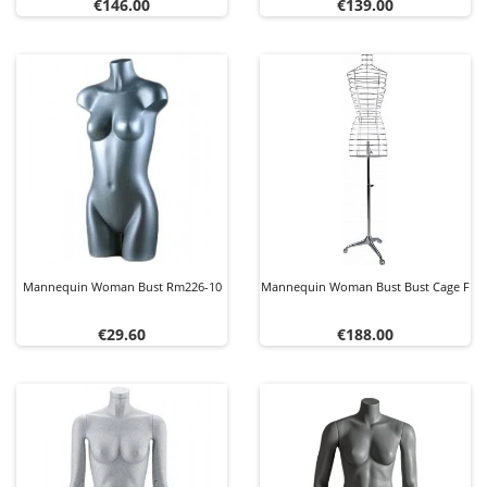
Price
Price
€146.00
€139.00
Mannequin Woman Bust Rm226-10
Mannequin Woman Bust Bust Cage F
Price
Price
€29.60
€188.00