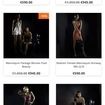
Price
Regular
Price
€590.00
€1,050.00
€945.00
price
-10%
Mannequin Package Woman Pack
Realistic Female Mannequin Runway
Beauty
MA-22-B
Regular
Price
Price
€1,050.00
€945.00
€590.00
price