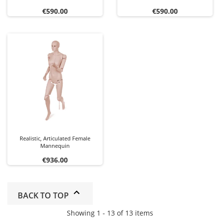
Price
Price
€590.00
€590.00
Realistic, Articulated Female
Mannequin
Price
€936.00
BACK TO TOP
Showing 1 - 13 of 13 items