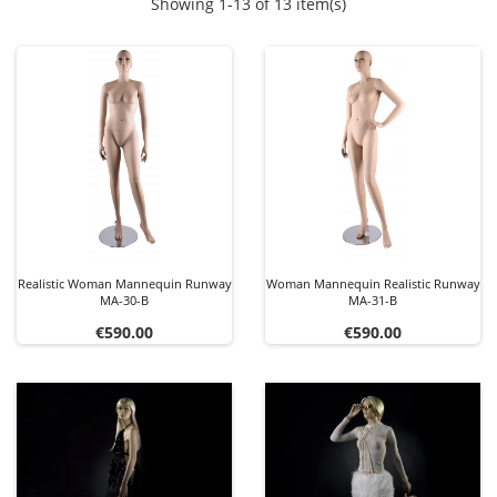
Showing 1-13 of 13 item(s)
Realistic Woman Mannequin Runway
Woman Mannequin Realistic Runway
MA-30-B
MA-31-B
Price
Price
€590.00
€590.00