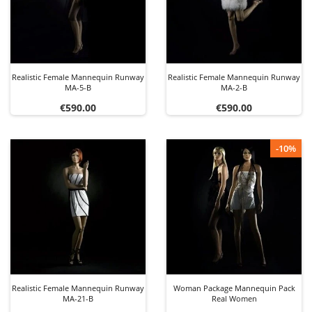
Realistic Female Mannequin Runway
Realistic Female Mannequin Runway
MA-5-B
MA-2-B
Price
Price
€590.00
€590.00
-10%
Realistic Female Mannequin Runway
Woman Package Mannequin Pack
MA-21-B
Real Women