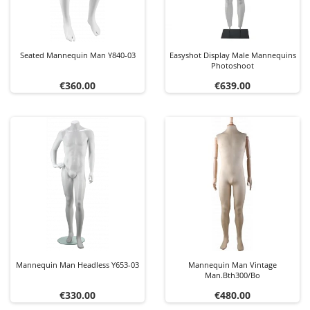
Seated Mannequin Man Y840-03
Easyshot Display Male Mannequins
Photoshoot
Price
Price
€360.00
€639.00
Mannequin Man Headless Y653-03
Mannequin Man Vintage
Man.bth300/bo
Price
Price
€330.00
€480.00