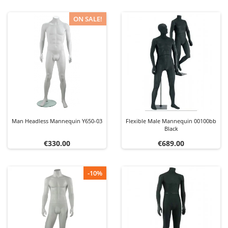
ON SALE!
Man Headless Mannequin Y650-03
Flexible Male Mannequin 00100bb
Black
Price
Price
€330.00
€689.00
-10%