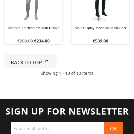
Mannequin Headless Man Dis875
Male Display Mannequin 6030ncc
Regular
Price
Price
€260.00
€234.00
€539.00
price
BACK TO TOP
Showing 1 - 10 of 10 items
SIGN UP FOR NEWSLETTER