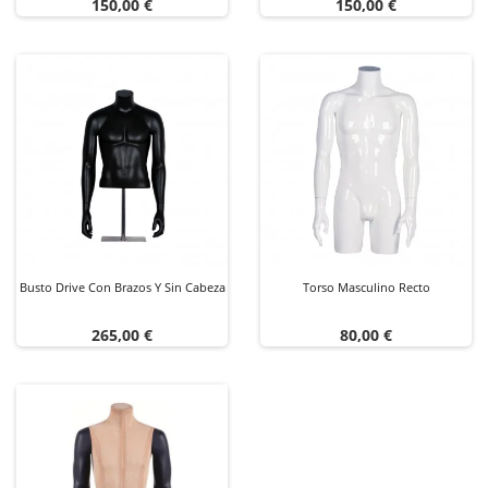
Precio
Precio
150,00 €
150,00 €
Busto Drive Con Brazos Y Sin Cabeza
Torso Masculino Recto
Precio
Precio
265,00 €
80,00 €