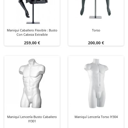
Maniqui Caballero Flexible : Busto
Torso
Con Cabeza Extraíble
Precio
Precio
259,00 €
200,00 €
Maniquí Lencería Busto Caballero
Maniquí Lencería Torso IY304
IY301