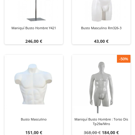
Maniquí Busto Hombre Y421
Busto Masculino Rm326-3
Precio
Precio
246,00 €
43,00 €
-50%
Busto Masculino
Maniquí Busto Hombre : Torso Dis
Tp29a/mns
Precio
Precio
Precio
151,00 €
368,00 €
184,00 €