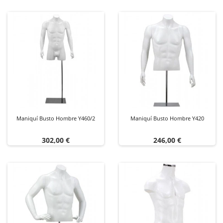
Maniquí Busto Hombre Y460/2
Maniquí Busto Hombre Y420
Precio
Precio
302,00 €
246,00 €