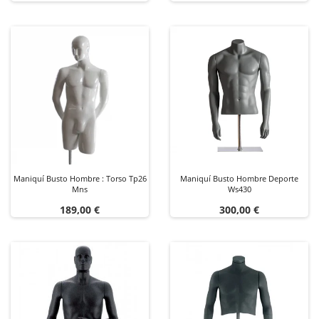
base
Maniquí Busto Hombre : Torso Tp26
Maniquí Busto Hombre Deporte
Mns
Ws430
Precio
Precio
189,00 €
300,00 €