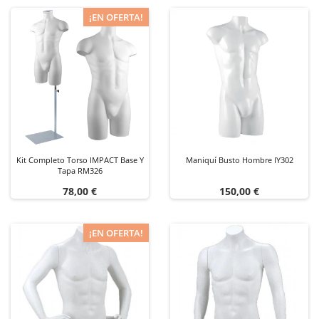
¡EN OFERTA!
Kit Completo Torso IMPACT Base Y
Maniquí Busto Hombre IY302
Tapa RM326
Precio
Precio
78,00 €
150,00 €
¡EN OFERTA!