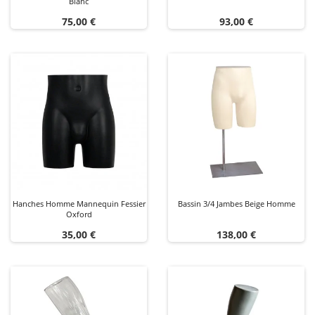
Blanc
Prix
Prix
75,00 €
93,00 €
Hanches Homme Mannequin Fessier
Bassin 3/4 Jambes Beige Homme
Oxford
Prix
Prix
35,00 €
138,00 €