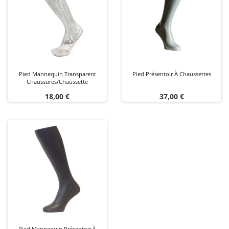
Pied Mannequin Transparent
Pied Présentoir À Chaussettes
Chaussures/chaussette
Prix
Prix
18,00 €
37,00 €
Pied Mannequin Présentoir À