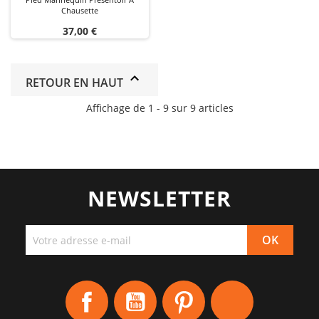
Chausette
Prix
37,00 €
RETOUR EN HAUT
Affichage de 1 - 9 sur 9 articles
NEWSLETTER
Facebook
YouTube
Pinterest
Instagram