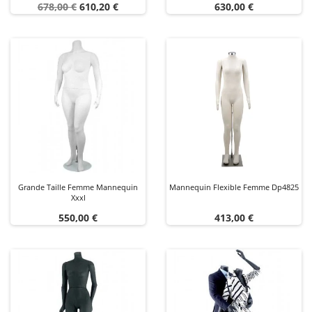
Prix
Prix
Prix
678,00 €
610,20 €
630,00 €
de
base
Grande Taille Femme Mannequin
Mannequin Flexible Femme Dp4825
Xxxl
Prix
Prix
550,00 €
413,00 €