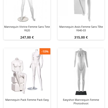
Mannequin Vitrine Femme Sans Tete
Mannequin Assis Femme Sans Tête
Y620
Y640-03
Prix
Prix
247,00 €
315,00 €
-10%
Mannequin Pack Femme Pack Easy
Easyshot Mannequin Femme
Photoshoot