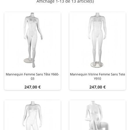
Affichage 1-13 de 13 article(s)
Mannequin Femme Sans Tête Y660-
Mannequin Vitrine Femme Sans Tete
03
Y910
Prix
Prix
247,00 €
247,00 €