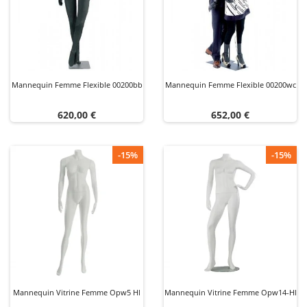
Mannequin Femme Flexible 00200bb
Mannequin Femme Flexible 00200wc
Prix
Prix
620,00 €
652,00 €
-15%
-15%
Mannequin Vitrine Femme Opw5 Hl
Mannequin Vitrine Femme Opw14-Hl