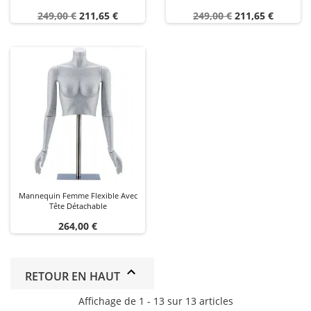
Prix
Prix
Prix
Prix
249,00 €
211,65 €
249,00 €
211,65 €
de
de
base
base
Mannequin Femme Flexible Avec
Tête Détachable
Prix
264,00 €
RETOUR EN HAUT
Affichage de 1 - 13 sur 13 articles