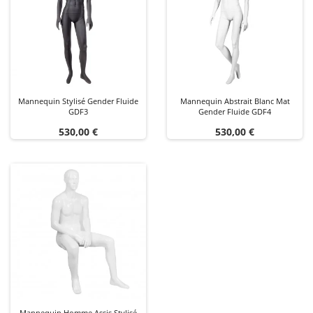
Mannequin Stylisé Gender Fluide
Mannequin Abstrait Blanc Mat
GDF3
Gender Fluide GDF4
Prix
Prix
530,00 €
530,00 €
Mannequin Homme Assis Stylisé