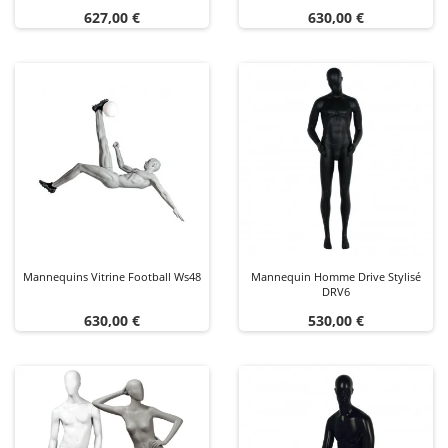
Prix
Prix
627,00 €
630,00 €
Mannequins Vitrine Football Ws48
Mannequin Homme Drive Stylisé
DRV6
Prix
Prix
630,00 €
530,00 €