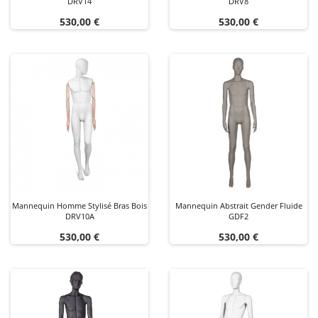
DRV14
DRV8
Prix
Prix
530,00 €
530,00 €
Mannequin Homme Stylisé Bras Bois
Mannequin Abstrait Gender Fluide
DRV10A
GDF2
Prix
Prix
530,00 €
530,00 €