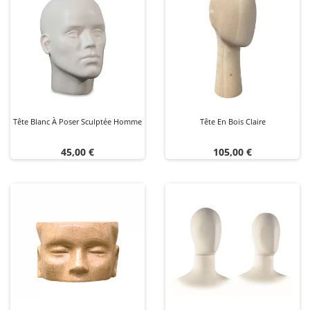
Tête Blanc À Poser Sculptée Homme
Tête En Bois Claire
Prix
Prix
45,00 €
105,00 €