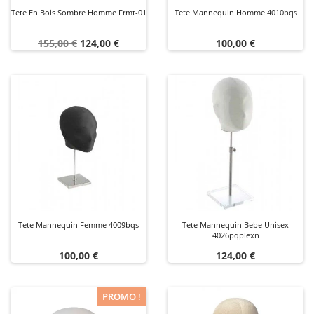
Tete En Bois Sombre Homme Frmt-01
Tete Mannequin Homme 4010bqs
Prix
Prix
Prix
155,00 €
124,00 €
100,00 €
de
base
Tete Mannequin Femme 4009bqs
Tete Mannequin Bebe Unisex
4026pqplexn
Prix
Prix
100,00 €
124,00 €
PROMO !