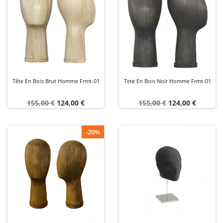
Tête En Bois Brut Homme Frmt-01
Tete En Bois Noir Homme Frmt-01
Prix
Prix
Prix
Prix
155,00 €
124,00 €
155,00 €
124,00 €
de
de
base
base
-20%