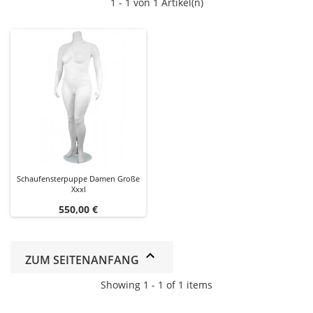
1 - 1 von 1 Artikel(n)
Schaufensterpuppe Damen Große
Xxxl
Preis
550,00 €
ZUM SEITENANFANG
Showing 1 - 1 of 1 items