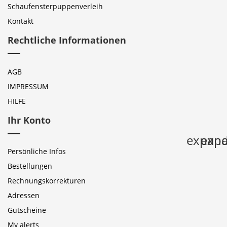
Schaufensterpuppenverleih
Kontakt
Rechtliche Informationen
AGB
IMPRESSUM
HILFE
Ihr Konto
expan
expa
Persönliche Infos
Bestellungen
Rechnungskorrekturen
Adressen
Gutscheine
My alerts