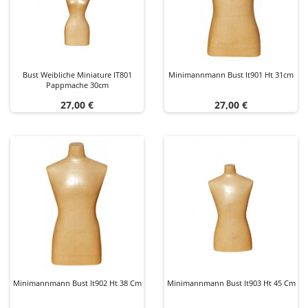
Bust Weibliche Miniature IT801
Minimannmann Bust It901 Ht 31cm
Pappmache 30cm
Preis
Preis
27,00 €
27,00 €
Minimannmann Bust It902 Ht 38 Cm
Minimannmann Bust It903 Ht 45 Cm