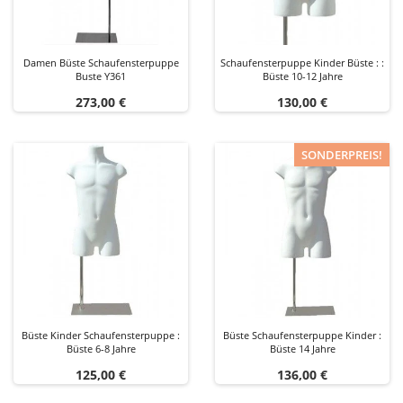
Damen Büste Schaufensterpuppe
Schaufensterpuppe Kinder Büste : :
Buste Y361
Büste 10-12 Jahre
Preis
Preis
273,00 €
130,00 €
SONDERPREIS!
Büste Kinder Schaufensterpuppe :
Büste Schaufensterpuppe Kinder :
Büste 6-8 Jahre
Büste 14 Jahre
Preis
Preis
125,00 €
136,00 €