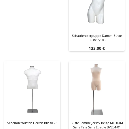
Schaufensterpuppe Damen Büste
Buste Iy105
Preis
133,00 €
Scheinderbusten Herren Bth306-3
Buste Femme Jersey Beige MEDIUM
Sans Tete Sans Épaule BV284-01