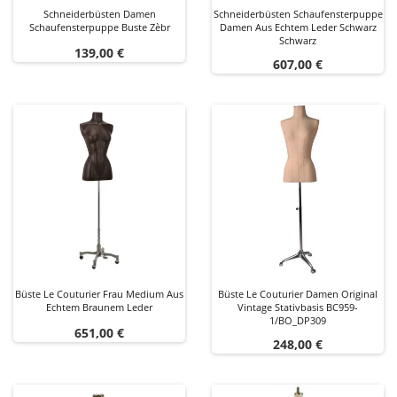
Schneiderbüsten Damen
Schneiderbüsten Schaufensterpuppe
Schaufensterpuppe Buste Zèbr
Damen Aus Echtem Leder Schwarz
Schwarz
Preis
139,00 €
Preis
607,00 €
Büste Le Couturier Frau Medium Aus
Büste Le Couturier Damen Original
Echtem Braunem Leder
Vintage Stativbasis BC959-
1/BO_DP309
Preis
651,00 €
Preis
248,00 €