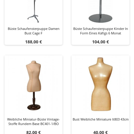
Büste Schaufensterpuppe Damen
Büste Schaufensterpuppe Kinder In
Bust Cage F
Form Eines Käfigs 6 Monat
Preis
Preis
188,00 €
104,00 €
Weibliche Miniatur-Büste Vintage-
Bust Weibliche Miniature It803 43cm
Stoffe Rundem Base BC401-1/BO
Preis
Preis
82,00 €
40,00 €