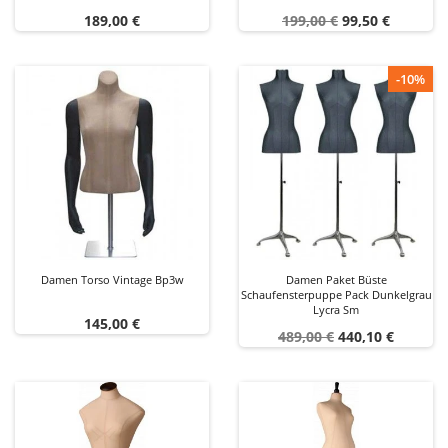
Preis
Verkaufspreis
Preis
189,00 €
199,00 €
99,50 €
-10%
Damen Torso Vintage Bp3w
Damen Paket Büste
Schaufensterpuppe Pack Dunkelgrau
Lycra Sm
Preis
145,00 €
Verkaufspreis
Preis
489,00 €
440,10 €