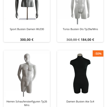
Sport Busten Damen Ws330
Torso Busten Dis Tp29a/mns
Preis
Verkaufspreis
Preis
300,00 €
368,00 €
184,00 €
-50%
Herren Schaufensterfiguren Tp26
Damen Busten Ate Sc4
Mns