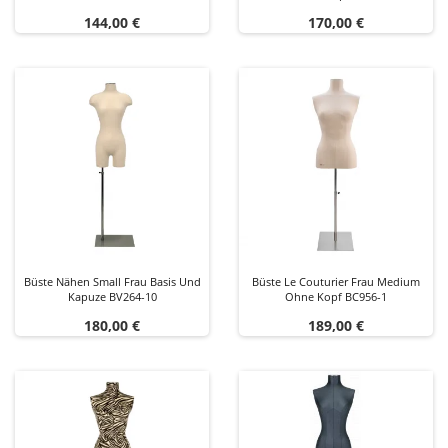
Preis
Preis
144,00 €
170,00 €
Büste Nähen Small Frau Basis Und
Büste Le Couturier Frau Medium
Kapuze BV264-10
Ohne Kopf BC956-1
Preis
Preis
180,00 €
189,00 €