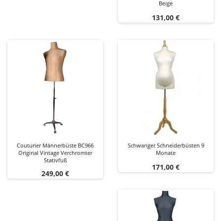
Beige
Preis
131,00 €
Couturier Männerbüste BC966
Schwanger Schneiderbüsten 9
Original Vintage Verchromter
Monate
Stativfuß
Preis
171,00 €
Preis
249,00 €