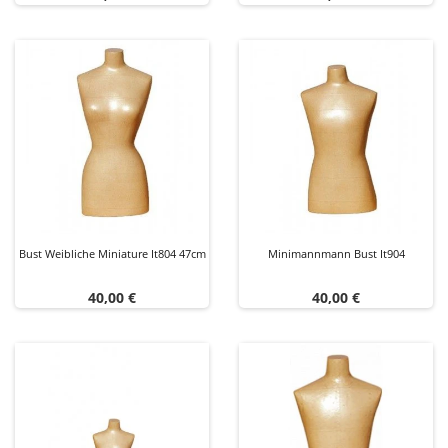
Bust Weibliche Miniature It804 47cm
Minimannmann Bust It904
Preis
Preis
40,00 €
40,00 €