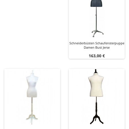
Schneiderbüsten Schaufensterpuppe
Damen Bust Jerse
Preis
163,00 €