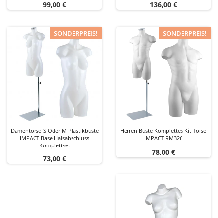
Preis
Preis
99,00 €
136,00 €
SONDERPREIS!
SONDERPREIS!
Damentorso S Oder M Plastikbüste
Herren Büste Komplettes Kit Torso
IMPACT Base Halsabschluss
IMPACT RM326
Komplettset
Preis
78,00 €
Preis
73,00 €