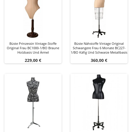
Büste Prinzessin Vintage-Stoffe
Büste Nähstoffe Vintage Original
Original Frau BC1000-1/BO Braune
Schwangere Frau 6 Monate BC227-
Holzbasis Und Ärmel
1/BO Käfig Und Schwarze Metallbasis
Preis
Preis
229,00 €
360,00 €