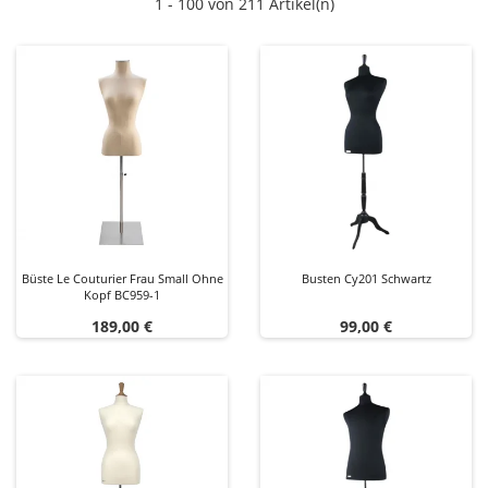
1 - 100 von 211 Artikel(n)
Büste Le Couturier Frau Small Ohne
Busten Cy201 Schwartz
Kopf BC959-1
Preis
Preis
189,00 €
99,00 €