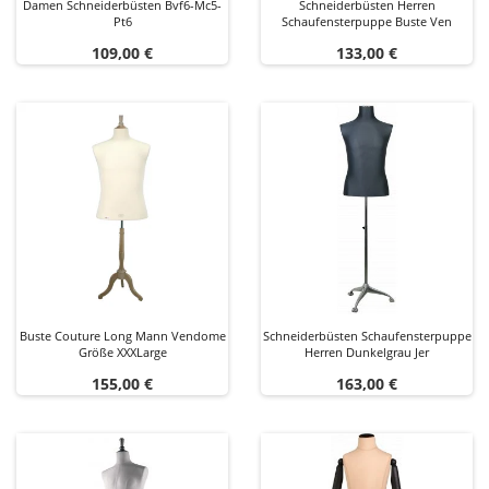
Damen Schneiderbüsten Bvf6-Mc5-
Schneiderbüsten Herren
Pt6
Schaufensterpuppe Buste Ven
Preis
Preis
109,00 €
133,00 €
Buste Couture Long Mann Vendome
Schneiderbüsten Schaufensterpuppe
Größe XXXLarge
Herren Dunkelgrau Jer
Preis
Preis
155,00 €
163,00 €