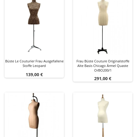
Büste Le Couturier Frau Ausgefallene
Frau Büste Couture Originalstoffe
Stoffe Leopard
Alte Basis Chicago Ärmel Quaste
OrBO200/1
Preis
139,00 €
Preis
291,00 €