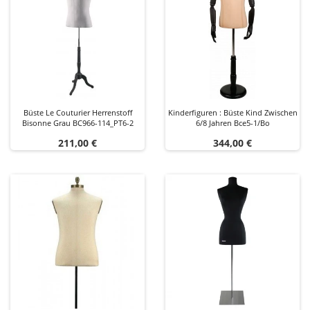
Büste Le Couturier Herrenstoff
Kinderfiguren : Büste Kind Zwischen
Bisonne Grau BC966-114_PT6-2
6/8 Jahren Bce5-1/bo
Preis
Preis
211,00 €
344,00 €