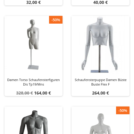
Preis
Preis
32,00 €
40,00 €
-50%
Damen Torso Schaufensterfiguren
Schaufensterpuppe Damen Büste
Dis Tp19/mns
Buste Flex F
Verkaufspreis
Preis
Preis
328,00 €
164,00 €
264,00 €
-50%