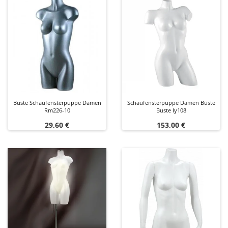
Büste Schaufensterpuppe Damen
Schaufensterpuppe Damen Büste
Rm226-10
Buste Iy108
Preis
Preis
29,60 €
153,00 €