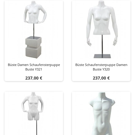
Büste Damen Schaufensterpuppe
Büste Schaufensterpuppe Damen
Buste Y321
Buste Y320
Preis
Preis
237,00 €
237,00 €