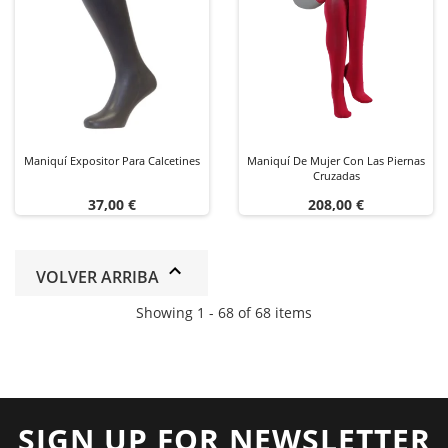
Maniquí Expositor Para Calcetines
Maniquí De Mujer Con Las Piernas
Cruzadas
Precio
Precio
37,00 €
208,00 €
VOLVER ARRIBA
Showing 1 - 68 of 68 items
SIGN UP FOR NEWSLETTER