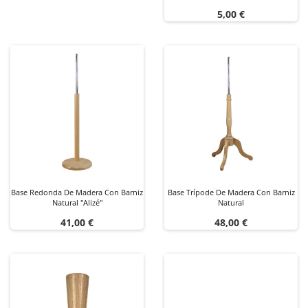
Precio
5,00 €
Base Redonda De Madera Con Barniz
Base Trípode De Madera Con Barniz
Natural "Alizé"
Natural
Precio
Precio
41,00 €
48,00 €