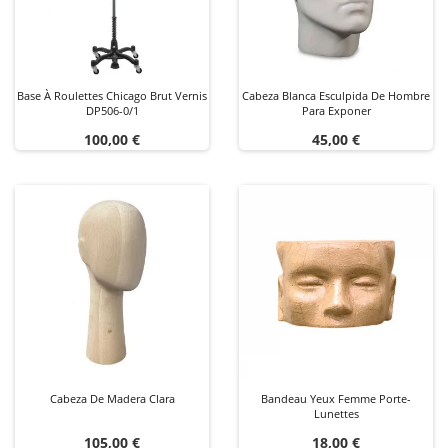
Base À Roulettes Chicago Brut Vernis
Cabeza Blanca Esculpida De Hombre
DP506-0/1
Para Exponer
Precio
Precio
100,00 €
45,00 €
Cabeza De Madera Clara
Bandeau Yeux Femme Porte-
Lunettes
Precio
Precio
105,00 €
18,00 €