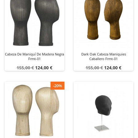
Cabeza De Maniquí De Madera Negra
Dark Oak Cabeza Maniquies
Frmt-01
Caballero Frmt-01
Precio
Precio
Precio
Precio
155,00 €
124,00 €
155,00 €
124,00 €
base
base
-20%