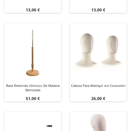
Precio
Precio
13,00 €
13,00 €
Base Redonda «Sirocco» De Madera
Cabeza Para Maniquí «Le Couturier»
Barnizada
Precio
Precio
51,00 €
26,00 €