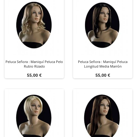
Peluca Señora : Maniquí Peluca Pelo
Peluca Señora : Maniquí Peluca
Rubio Rizado
Longitud Media Marrón
Precio
Precio
55,00 €
55,00 €