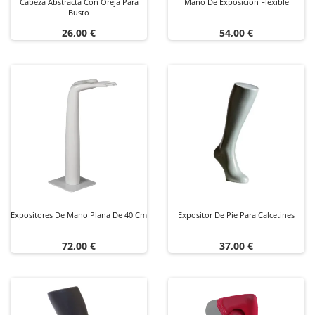
Cabeza Abstracta Con Oreja Para
Mano De Exposición Flexible
Busto
Precio
Precio
26,00 €
54,00 €
Expositores De Mano Plana De 40 Cm
Expositor De Pie Para Calcetines
Precio
Precio
72,00 €
37,00 €