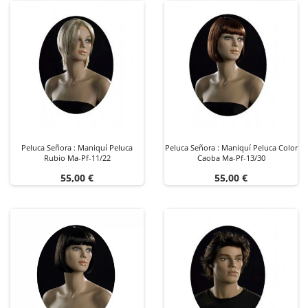
Peluca Señora : Maniquí Peluca
Peluca Señora : Maniquí Peluca Color
Rubio Ma-Pf-11/22
Caoba Ma-Pf-13/30
Precio
Precio
55,00 €
55,00 €