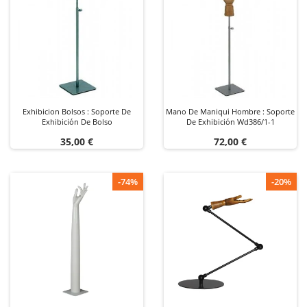
Exhibicion Bolsos : Soporte De
Mano De Maniqui Hombre : Soporte
Exhibición De Bolso
De Exhibición Wd386/1-1
Precio
Precio
35,00 €
72,00 €
-74%
-20%