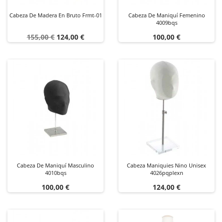
Cabeza De Madera En Bruto Frmt-01
Cabeza De Maniquí Femenino
4009bqs
Precio
Precio
Precio
155,00 €
124,00 €
100,00 €
base
Cabeza De Maniquí Masculino
Cabeza Maniquies Nino Unisex
4010bqs
4026pqplexn
Precio
Precio
100,00 €
124,00 €