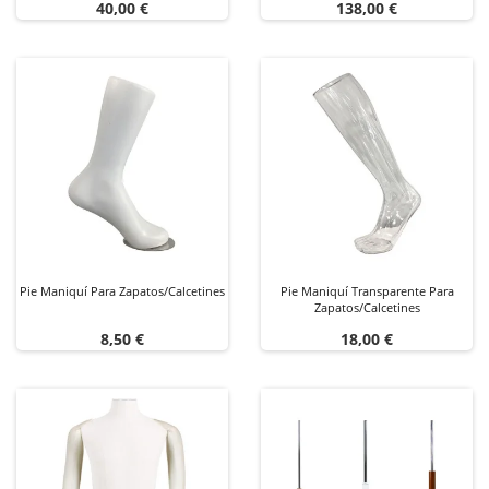
Precio
Precio
40,00 €
138,00 €
Pie Maniquí Para Zapatos/calcetines
Pie Maniquí Transparente Para
Zapatos/calcetines
Precio
Precio
8,50 €
18,00 €