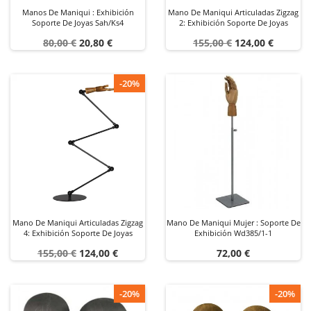
Manos De Maniqui : Exhibición
Mano De Maniqui Articuladas Zigzag
Soporte De Joyas Sah/ks4
2: Exhibición Soporte De Joyas
Precio
Precio
Precio
Precio
80,00 €
20,80 €
155,00 €
124,00 €
base
base
-20%
Mano De Maniqui Articuladas Zigzag
Mano De Maniqui Mujer : Soporte De
4: Exhibición Soporte De Joyas
Exhibición Wd385/1-1
Precio
Precio
Precio
155,00 €
124,00 €
72,00 €
base
-20%
-20%