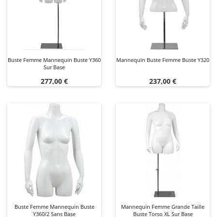
Buste Femme Mannequin Buste Y360
Mannequin Buste Femme Buste Y320
Sur Base
Prix
Prix
277,00 €
237,00 €
Buste Femme Mannequin Buste
Mannequin Femme Grande Taille
Y360/2 Sans Base
Buste Torso XL Sur Base