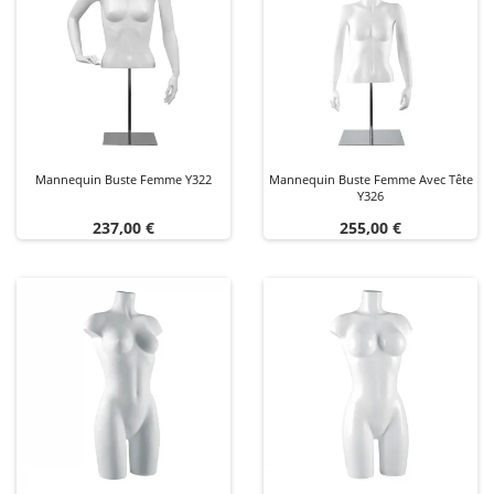
Mannequin Buste Femme Y322
Mannequin Buste Femme Avec Tête
Y326
Prix
Prix
237,00 €
255,00 €