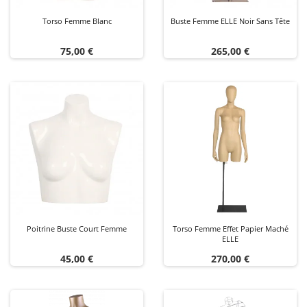
Torso Femme Blanc
Buste Femme ELLE Noir Sans Tête
Prix
Prix
75,00 €
265,00 €
Poitrine Buste Court Femme
Torso Femme Effet Papier Maché
ELLE
Prix
Prix
45,00 €
270,00 €