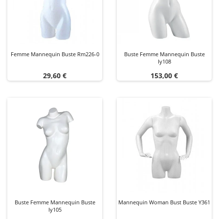
Femme Mannequin Buste Rm226-0
Buste Femme Mannequin Buste
Iy108
Prix
Prix
29,60 €
153,00 €
Buste Femme Mannequin Buste
Mannequin Woman Bust Buste Y361
Iy105