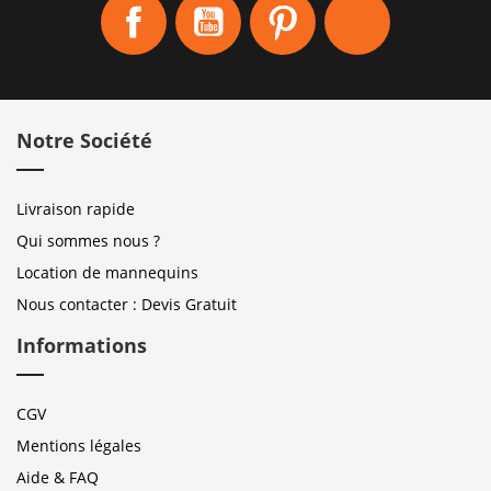
Notre Société
Livraison rapide
Qui sommes nous ?
Location de mannequins
Nous contacter : Devis Gratuit
Informations
CGV
Mentions légales
Aide & FAQ