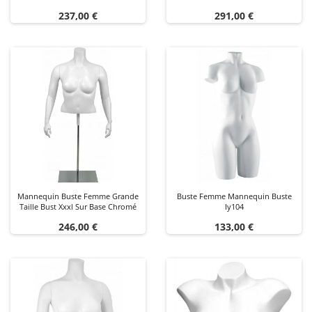
Prix
Prix
237,00 €
291,00 €
Mannequin Buste Femme Grande
Buste Femme Mannequin Buste
Taille Bust Xxxl Sur Base Chromé
Iy104
Prix
Prix
246,00 €
133,00 €