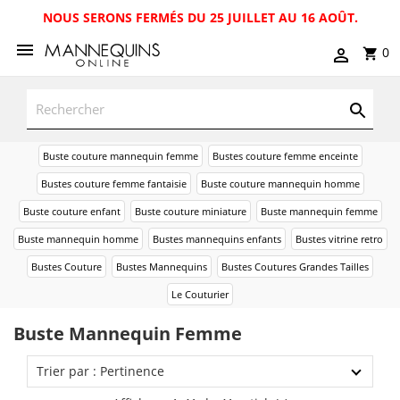
NOUS SERONS FERMÉS DU 25 JUILLET AU 16 AOÛT.
0
Buste couture mannequin femme
Bustes couture femme enceinte
Bustes couture femme fantaisie
Buste couture mannequin homme
Buste couture enfant
Buste couture miniature
Buste mannequin femme
Buste mannequin homme
Bustes mannequins enfants
Bustes vitrine retro
Bustes Couture
Bustes Mannequins
Bustes Coutures Grandes Tailles
Le Couturier
Buste Mannequin Femme
Trier par : Pertinence