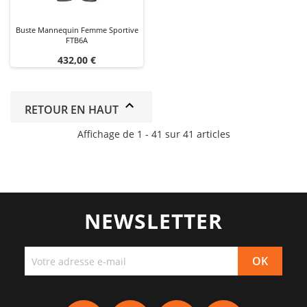
Buste Mannequin Femme Sportive
FTB6A
Prix
432,00 €
RETOUR EN HAUT
Affichage de 1 - 41 sur 41 articles
NEWSLETTER
Facebook
YouTube
Pinterest
Instagram