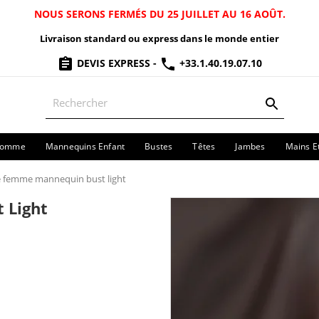
NOUS SERONS FERMÉS DU 25 JUILLET AU 16 AOÛT.
Livraison standard ou express dans le monde entier
DEVIS EXPRESS
-
+33.1.40.19.07.10
Homme
Mannequins Enfant
Bustes
Têtes
Jambes
Mains E
 femme mannequin bust light
 Light