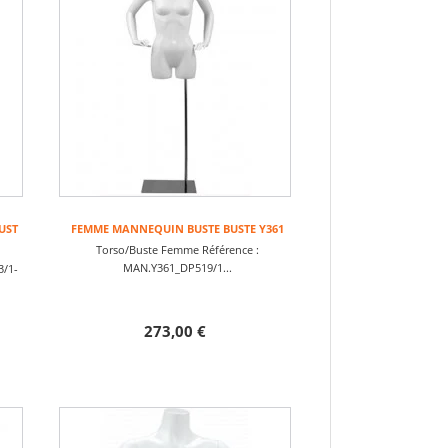
UST
FEMME MANNEQUIN BUSTE BUSTE Y361
Torso/Buste Femme Référence :
MAN.Y361_DP519/1...
3/1-
273,00 €