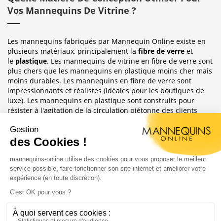
Vos Mannequins De Vitrine ?
Les mannequins fabriqués par Mannequin Online existe en
plusieurs matériaux, principalement la
fibre de verre
et
le
plastique
. Les mannequins de vitrine en fibre de verre sont
plus chers que les mannequins en plastique moins cher mais
moins durables. Les mannequins en fibre de verre sont
impressionnants et réalistes (idéales pour les boutiques de
luxe). Les mannequins en plastique sont construits pour
résister à l'agitation de la circulation piétonne des clients
habituellement observée dans le magasin où ils sont placés.
Sublimez Vos Boutiques, Vitrines Et
Photographies
Les mannequins sont idéales pour les magasins de détail, en
étalages de magasin ou décoration de vitrine. Ils ont
également une grande utilité pour les e-commerce afin
d'afficher leurs produits ou prendre des photos.