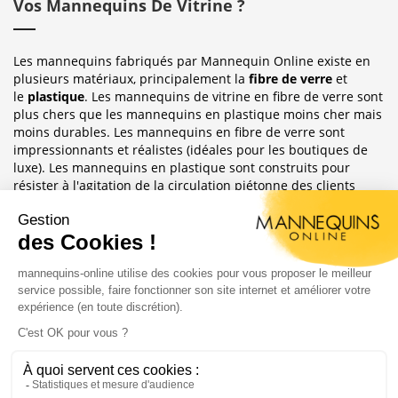
Vos Mannequins De Vitrine ?
Les mannequins fabriqués par Mannequin Online existe en
plusieurs matériaux, principalement la
fibre de verre
et
le
plastique
. Les mannequins de vitrine en fibre de verre sont
plus chers que les mannequins en plastique moins cher mais
moins durables. Les mannequins en fibre de verre sont
impressionnants et réalistes (idéales pour les boutiques de
luxe). Les mannequins en plastique sont construits pour
résister à l'agitation de la circulation piétonne des clients
habituellement observée dans le magasin où ils sont placés.
Sublimez Vos Boutiques, Vitrines Et
Photographies
Les mannequins sont idéales pour les magasins de détail, en
étalages de magasin ou décoration de vitrine. Ils ont
également une grande utilité pour les e-commerce afin
d'afficher leurs produits ou prendre des photos.