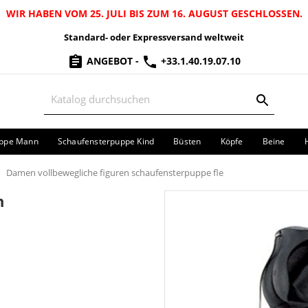
WIR HABEN VOM 25. JULI BIS ZUM 16. AUGUST GESCHLOSSEN.
Standard- oder Expressversand weltweit
ANGEBOT
-
+33.1.40.19.07.10
uppe Mann
Schaufensterpuppe Kind
Büsten
Köpfe
Beine
Damen vollbewegliche figuren schaufensterpuppe fle
n