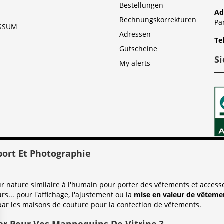
Bestellungen
Ad
Rechnungskorrekturen
Pa
SSUM
Adressen
Te
Gutscheine
S
My alerts
port Et Photographie
nature similaire à l'humain pour porter des vêtements et accessoi
urs... pour l'affichage, l'ajustement ou la
mise en valeur de vêtemen
par les maisons de couture pour la confection de vêtements.
er Pour Vos Mannequins De Vitrine ?