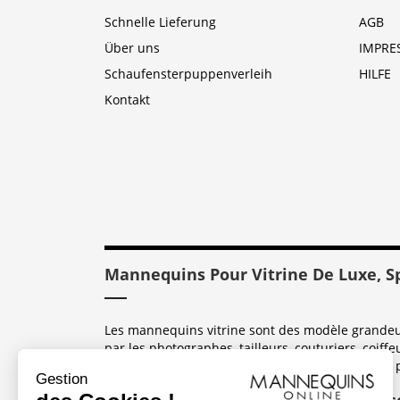
Schnelle Lieferung
AGB
Über uns
IMPRE
Schaufensterpuppenverleih
HILFE
Kontakt
Mannequins Pour Vitrine De Luxe, S
Les mannequins vitrine sont des modèle grandeur 
par les photographes, tailleurs, couturiers, coiffe
sont dérivés des mannequins coutures utilisées 
Quelle Matière De Conception Utilis