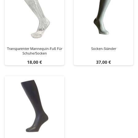
Transparenter Mannequin-Fuß Für
Socken-Ständer
Schuhe/Socken
Preis
Preis
18,00 €
37,00 €