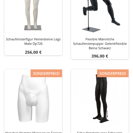
Schaufensterfigur Herrenbeine Legs
Flexible Männliche
Male Dp726
Schaufensterpuppe: Gelenkflexible
Beine Schwarz
Preis
256,00 €
Preis
396,00 €
SONDERPREIS!
SONDERPREIS!
Hanches Homme Mannequin Fessier
Schaufensterpuppe Schwarze