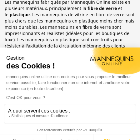
Les mannequins fabriqués par Mannequin Online existe en
plusieurs matériaux, principalement la
fibre de verre
et
le
plastique
. Les mannequins de vitrine en fibre de verre sont
plus chers que les mannequins en plastique moins cher mais
moins durables. Les mannequins en fibre de verre sont
impressionnants et réalistes (idéales pour les boutiques de
luxe). Les mannequins en plastique sont construits pour
résister à l'agitation de la circulation piétonne des clients
habituellement observée dans le magasin où ils sont placés.
Sublimez Vos Boutiques, Vitrines Et
Photographies
Les mannequins sont idéales pour les magasins de détail, en
étalages de magasin ou décoration de vitrine. Ils ont
également une grande utilité pour les e-commerce afin
d'afficher leurs produits ou prendre des photos.
Copyright 2004 - 2020 |
Mannequins Online : Vente de
mannequin de vitrine
Création du site :
Agence Digitale Feya