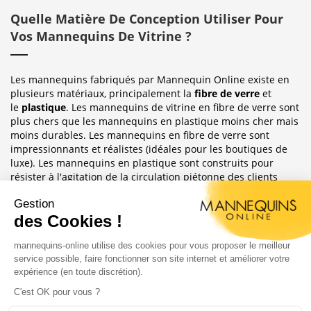
Quelle Matière De Conception Utiliser Pour
Vos Mannequins De Vitrine ?
Les mannequins fabriqués par Mannequin Online existe en
plusieurs matériaux, principalement la
fibre de verre
et
le
plastique
. Les mannequins de vitrine en fibre de verre sont
plus chers que les mannequins en plastique moins cher mais
moins durables. Les mannequins en fibre de verre sont
impressionnants et réalistes (idéales pour les boutiques de
luxe). Les mannequins en plastique sont construits pour
résister à l'agitation de la circulation piétonne des clients
habituellement observée dans le magasin où ils sont placés.
Sublimez Vos Boutiques, Vitrines Et
Photographies
Les mannequins sont idéales pour les magasins de détail, en
étalages de magasin ou décoration de vitrine. Ils ont
également une grande utilité pour les e-commerce afin