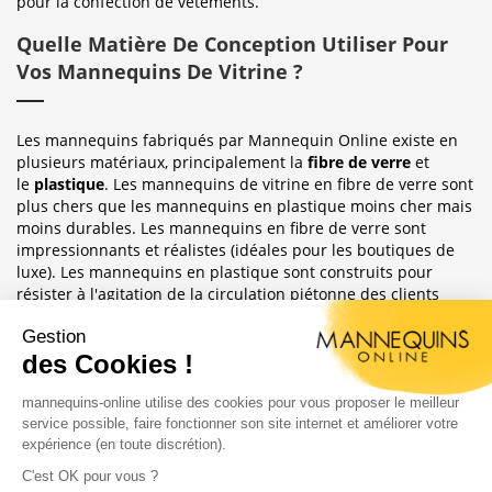
pour la confection de vêtements.
Quelle Matière De Conception Utiliser Pour
Vos Mannequins De Vitrine ?
Les mannequins fabriqués par Mannequin Online existe en
plusieurs matériaux, principalement la
fibre de verre
et
le
plastique
. Les mannequins de vitrine en fibre de verre sont
plus chers que les mannequins en plastique moins cher mais
moins durables. Les mannequins en fibre de verre sont
impressionnants et réalistes (idéales pour les boutiques de
luxe). Les mannequins en plastique sont construits pour
résister à l'agitation de la circulation piétonne des clients
habituellement observée dans le magasin où ils sont placés.
Sublimez Vos Boutiques, Vitrines Et
Photographies
Les mannequins sont idéales pour les magasins de détail, en
étalages de magasin ou décoration de vitrine. Ils ont