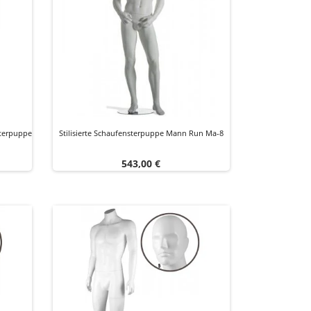
sterpuppe
Stilisierte Schaufensterpuppe Mann Run Ma-8
Preis
543,00 €