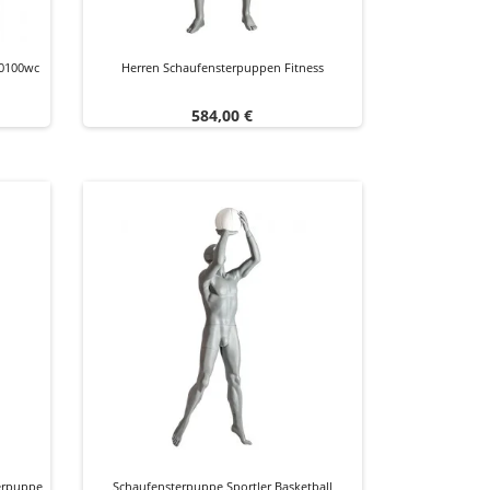
00100wc
Herren Schaufensterpuppen Fitness
Preis
584,00 €
terpuppe
Schaufensterpuppe Sportler Basketball