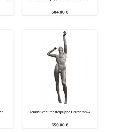
Preis
584,00 €
pe
Tennis Schaufensterpuppe Herren Ws24
Preis
550,00 €