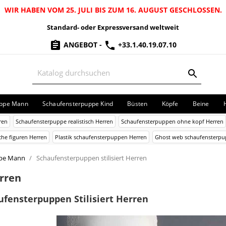
WIR HABEN VOM 25. JULI BIS ZUM 16. AUGUST GESCHLOSSEN.
Standard- oder Expressversand weltweit
ANGEBOT
-
+33.1.40.19.07.10
uppe Mann
Schaufensterpuppe Kind
Büsten
Köpfe
Beine
ren
Schaufensterpuppe realistisch Herren
Schaufensterpuppen ohne kopf Herren
che figuren Herren
Plastik schaufensterpuppen Herren
Ghost web schaufensterpu
ppe Mann
Schaufensterpuppen stilisiert Herren
erren
ufensterpuppen Stilisiert Herren