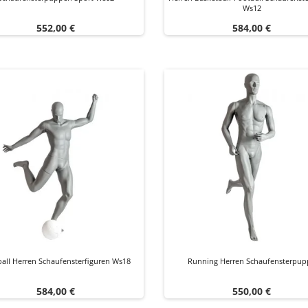
Ws12
Preis
Preis
552,00 €
584,00 €
ball Herren Schaufensterfiguren Ws18
Running Herren Schaufensterpup
Preis
Preis
584,00 €
550,00 €