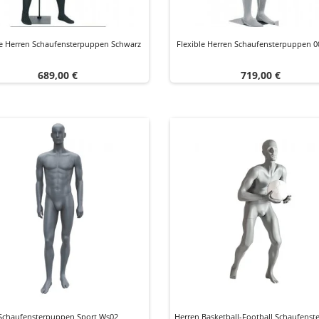
le Herren Schaufensterpuppen Schwarz
Flexible Herren Schaufensterpuppen 
Preis
Preis
689,00 €
719,00 €
Schaufensterpuppen Sport Ws02
Herren Basketball-Football Schaufens