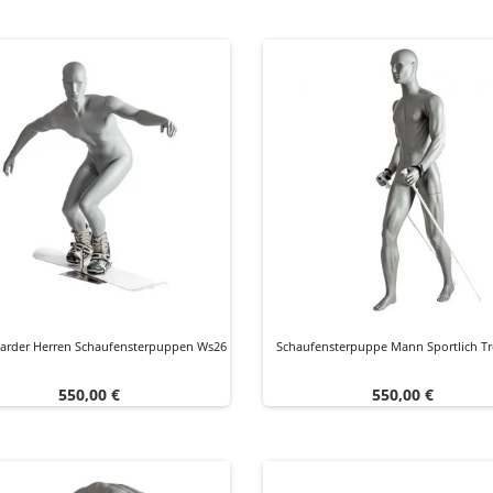
rder Herren Schaufensterpuppen Ws26
Schaufensterpuppe Mann Sportlich Tr
Preis
Preis
550,00 €
550,00 €