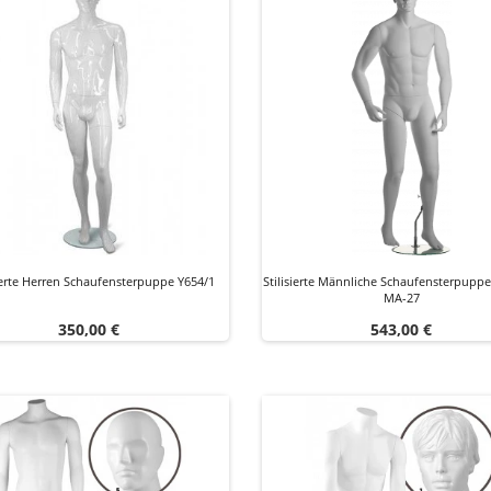
ierte Herren Schaufensterpuppe Y654/1
Stilisierte Männliche Schaufensterpup
MA-27
Preis
Preis
350,00 €
543,00 €