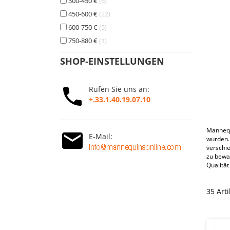
300-450 €
6
450-600 €
22
600-750 €
5
750-880 €
1
SHOP-EINSTELLUNGEN
Rufen Sie uns an:
+.33.1.40.19.07.10
Mannequ
E-Mail:
wurden.
verschie
zu bewa
Qualität
35 Art