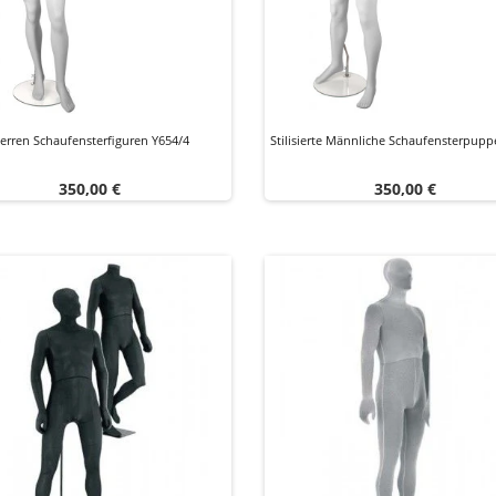
erren Schaufensterfiguren Y654/4
Stilisierte Männliche Schaufensterpupp
Preis
Preis
350,00 €
350,00 €