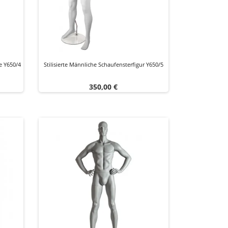
e Y650/4
Stilisierte Männliche Schaufensterfigur Y650/5
Preis
350,00 €