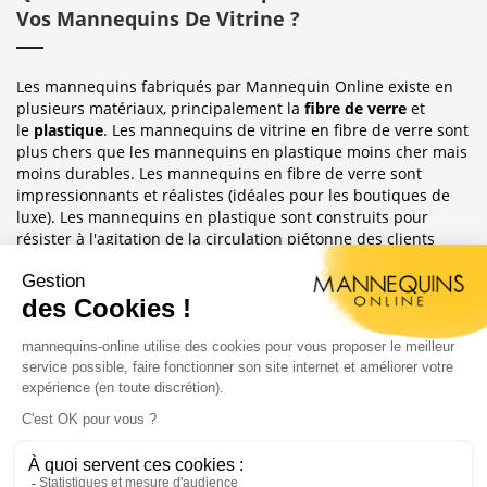
Vos Mannequins De Vitrine ?
Les mannequins fabriqués par Mannequin Online existe en
plusieurs matériaux, principalement la
fibre de verre
et
le
plastique
. Les mannequins de vitrine en fibre de verre sont
plus chers que les mannequins en plastique moins cher mais
moins durables. Les mannequins en fibre de verre sont
impressionnants et réalistes (idéales pour les boutiques de
luxe). Les mannequins en plastique sont construits pour
résister à l'agitation de la circulation piétonne des clients
habituellement observée dans le magasin où ils sont placés.
Sublimez Vos Boutiques, Vitrines Et
Photographies
Les mannequins sont idéales pour les magasins de détail, en
étalages de magasin ou décoration de vitrine. Ils ont
également une grande utilité pour les e-commerce afin
d'afficher leurs produits ou prendre des photos.