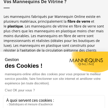
Vos Mannequins De Vitrine ?
Les mannequins fabriqués par Mannequin Online existe en
plusieurs matériaux, principalement la
fibre de verre
et
le
plastique
. Les mannequins de vitrine en fibre de verre sont
plus chers que les mannequins en plastique moins cher mais
moins durables. Les mannequins en fibre de verre sont
impressionnants et réalistes (idéales pour les boutiques de
luxe). Les mannequins en plastique sont construits pour
résister à l'agitation de la circulation piétonne des clients
habituellement observée dans le magasin où ils sont placés.
Sublimez Vos Boutiques, Vitrines Et
Photographies
Les mannequins sont idéales pour les magasins de détail, en
étalages de magasin ou décoration de vitrine. Ils ont
également une grande utilité pour les e-commerce afin
d'afficher leurs produits ou prendre des photos.