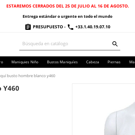
ESTAREMOS CERRADOS DEL 25 DE JULIO AL 16 DE AGOSTO.
Entrega estándar o urgente en todo el mundo
PRESUPUESTO
-
+33.1.40.19.07.10
ro
Maniquies Niño
Bustos Maniquíes
Cabeza
Piernas
Man
quí busto hombre blanco y460
o Y460