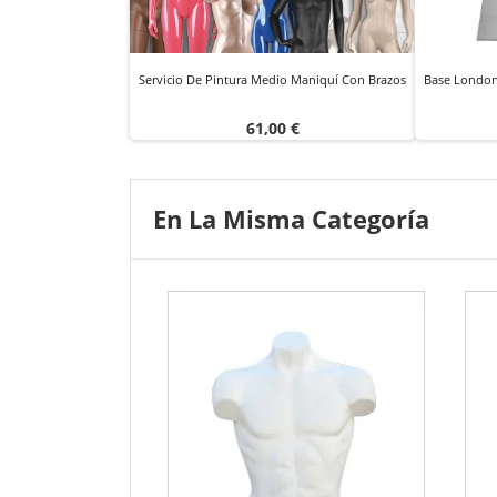
Servicio De Pintura Medio Maniquí Con Brazos
Base London
Precio
61,00 €
En La Misma Categoría