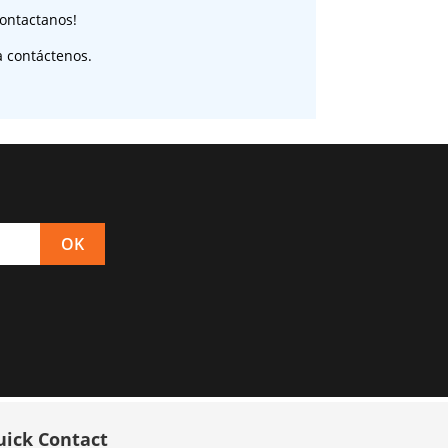
ontactanos!
a contáctenos.
uick Contact