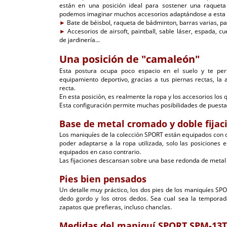
están en una posición ideal para sostener una raqueta
podemos imaginar muchos accesorios adaptándose a esta 
►
Bate de béisbol, raqueta de bádminton, barras varias, pal
►
Accesorios de airsoft, paintball, sable láser, espada, 
de jardinería...
Una posición de "camaleón"
Esta postura ocupa poco espacio en el suelo y te perm
equipamiento deportivo, gracias a tus piernas rectas, la
recta.
En esta posición, es realmente la ropa y los accesorios los
Esta configuración permite muchas posibilidades de puesta
Base de metal cromado y doble fijac
Los maniquíes de la colección SPORT están equipados con dob
poder adaptarse a la ropa utilizada, solo las posiciones 
equipados en caso contrario.
Las fijaciones descansan sobre una base redonda de meta
Pies bien pensados
Un detalle muy práctico, los dos pies de los maniquíes SP
dedo gordo y los otros dedos. Sea cual sea la temporada
zapatos que prefieras, incluso chanclas.
Medidas del maniquí SPORT SPM-13T