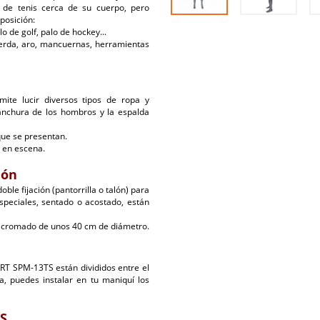
 de tenis cerca de su cuerpo, pero
posición:
o de golf, palo de hockey...
cuerda, aro, mancuernas, herramientas
ite lucir diversos tipos de ropa y
 anchura de los hombros y la espalda
 que se presentan.
 en escena.
ión
le fijación (pantorrilla o talón) para
especiales, sentado o acostado, están
l cromado de unos 40 cm de diámetro.
ORT SPM-13TS están divididos entre el
, puedes instalar en tu maniquí los
S