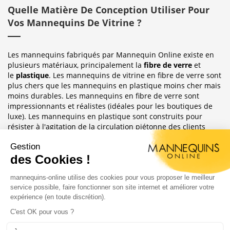
Quelle Matière De Conception Utiliser Pour
Vos Mannequins De Vitrine ?
Les mannequins fabriqués par Mannequin Online existe en
plusieurs matériaux, principalement la
fibre de verre
et
le
plastique
. Les mannequins de vitrine en fibre de verre sont
plus chers que les mannequins en plastique moins cher mais
moins durables. Les mannequins en fibre de verre sont
impressionnants et réalistes (idéales pour les boutiques de
luxe). Les mannequins en plastique sont construits pour
résister à l'agitation de la circulation piétonne des clients
habituellement observée dans le magasin où ils sont placés.
Sublimez Vos Boutiques, Vitrines Et
Photographies
Les mannequins sont idéales pour les magasins de détail, en
étalages de magasin ou décoration de vitrine. Ils ont
également une grande utilité pour les e-commerce afin