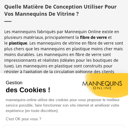
Quelle Matière De Conception Utiliser Pour
Vos Mannequins De Vitrine ?
Les mannequins fabriqués par Mannequin Online existe en
plusieurs matériaux, principalement la
fibre de verre
et
le
plastique
. Les mannequins de vitrine en fibre de verre sont
plus chers que les mannequins en plastique moins cher mais
moins durables. Les mannequins en fibre de verre sont
impressionnants et réalistes (idéales pour les boutiques de
luxe). Les mannequins en plastique sont construits pour
résister à l'agitation de la circulation piétonne des clients
habituellement observée dans le magasin où ils sont placés.
Sublimez Vos Boutiques, Vitrines Et
Photographies
Les mannequins sont idéales pour les magasins de détail, en
étalages de magasin ou décoration de vitrine. Ils ont
également une grande utilité pour les e-commerce afin