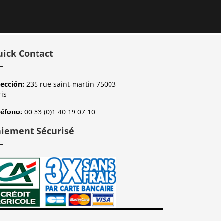
uick Contact
rección:
235 rue saint-martin 75003
ris
léfono:
00 33 (0)1 40 19 07 10
aiement Sécurisé