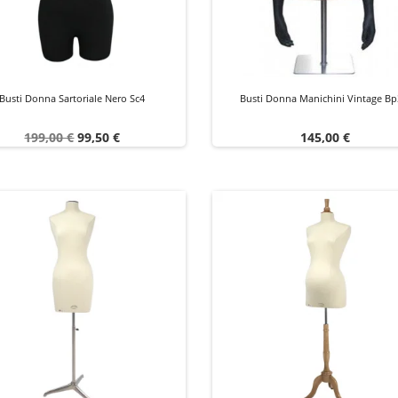
Busti Donna Sartoriale Nero Sc4
Busti Donna Manichini Vintage B
Prezzo
Prezzo
Prezzo
199,00 €
99,50 €
145,00 €
base