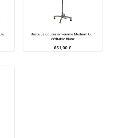
p3w
Buste Le Couturier Femme Medium Cuir
Véritable Blanc
Prezzo
651,00 €