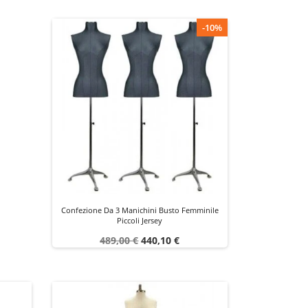
-10%
Confezione Da 3 Manichini Busto Femminile
Piccoli Jersey
Prezzo
Prezzo
489,00 €
440,10 €
base