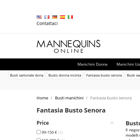
Contattaci
Manichini Donna
Manichini U
Busti sartoriale dona
Busto donna incinta
Fantasia busto senora
Busti s
Home
Busti manichini
Fantasia busto senora
Fantasia Busto Senora
Price
Bust
Il negoz
99-150 €
6
modelli 