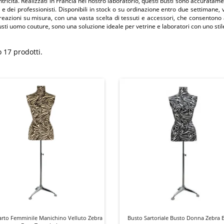
tricità. Realizzati in Francia nel nostro laboratorio, questi busti sono accuratam
e dei professionisti. Disponibili in stock o su ordinazione entro due settiman
eazioni su misura, con una vasta scelta di tessuti e accessori, che consentono a 
usti uomo couture, sono una soluzione ideale per vetrine e laboratori con uno sti
 17 prodotti.
arto Femminile Manichino Velluto Zebra
Busto Sartoriale Busto Donna Zebra 