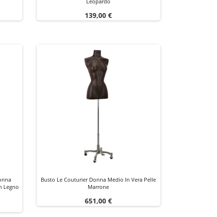
Leopardo
Prezzo
139,00 €
Donna
Busto Le Couturier Donna Medio In Vera Pelle
In Legno
Marrone
Prezzo
651,00 €