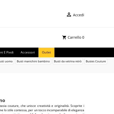
Accedi
Carrello
0
ni E Piedi
Accessori
Outlet
usti uomo
Busti manichini bambino
Busti da vetrina retrò
Bustes Couture
ino
asia couture, che unisce creatività e originalità. Scoprite i
 come lo stile contessa, per un tocco incomparabile di eleganza