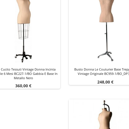
 Cucito Tessuti Vintage Donna Incinta
Busto Donna Le Couturier Base Trep
ale 6 Mesi BC227-1/BO Gabbia E Base In
Vintage Originale BC959-1/BO_DP
Metallo Nero
Prezzo
248,00 €
Prezzo
360,00 €