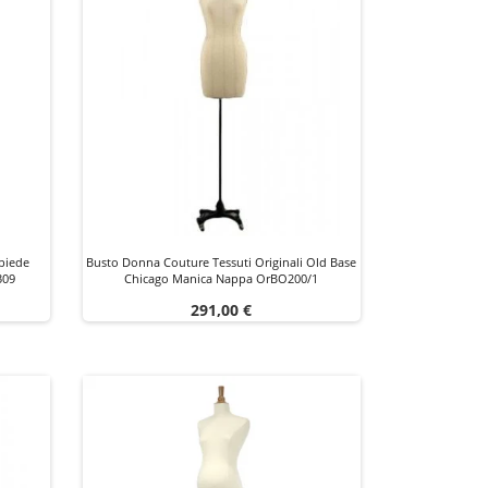
piede
Busto Donna Couture Tessuti Originali Old Base
309
Chicago Manica Nappa OrBO200/1
Prezzo
291,00 €