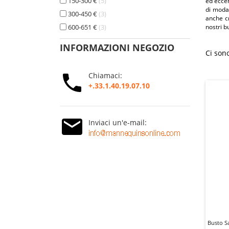
150-300 €
5
ed eccen
di moda 
300-450 €
3
anche cr
600-651 €
3
nostri b
INFORMAZIONI NEGOZIO
Ci sono
Chiamaci:
+.33.1.40.19.07.10
Inviaci un'e-mail:
Busto S