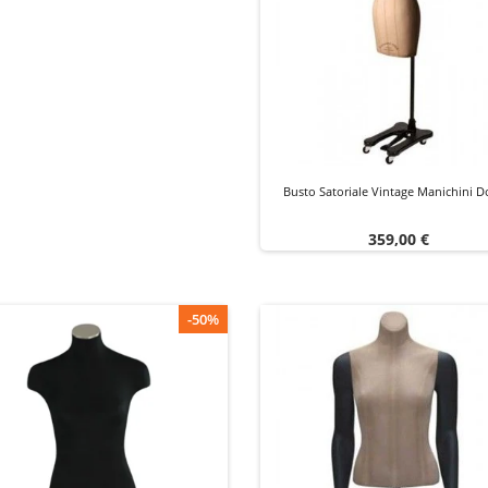
Busto Satoriale Vintage Manichini 
Prezzo
359,00 €
-50%