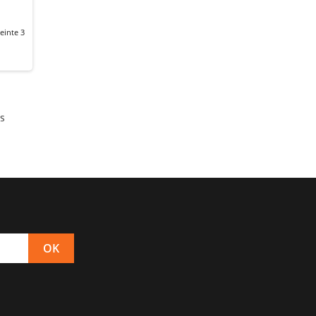
einte 3
s