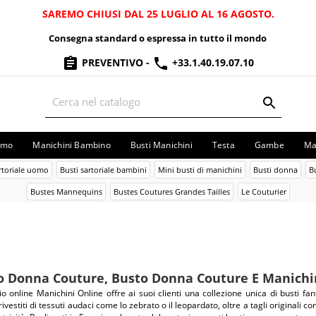
SAREMO CHIUSI DAL 25 LUGLIO AL 16 AGOSTO.
Consegna standard o espressa in tutto il mondo
PREVENTIVO
-
+33.1.40.19.07.10
omo
Manichini Bambino
Busti Manichini
Testa
Gambe
Ma
artoriale uomo
Busti sartoriale bambini
Mini busti di manichini
Busti donna
B
Bustes Mannequins
Bustes Coutures Grandes Tailles
Le Couturier
o Donna Couture, Busto Donna Couture E Manich
io online Manichini Online offre ai suoi clienti una collezione unica di busti fant
rivestiti di tessuti audaci come lo zebrato o il leopardato, oltre a tagli originali