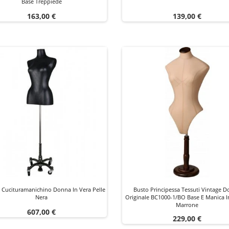
Base Treppiede
Prezzo
Prezzo
163,00 €
139,00 €
 Cucituramanichino Donna In Vera Pelle
Busto Principessa Tessuti Vintage 
Nera
Originale BC1000-1/BO Base E Manica 
Marrone
Prezzo
607,00 €
Prezzo
229,00 €