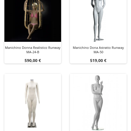
Manichino Donna Realistico Runway
Manichino Dona Astratto Runway
MA-24-B
MA-50
Prezzo
Prezzo
590,00 €
519,00 €