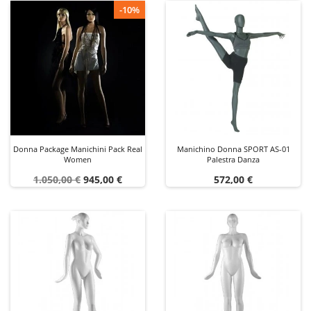
-10%
Donna Package Manichini Pack Real
Manichino Donna SPORT AS-01
Women
Palestra Danza
Prezzo
Prezzo
Prezzo
1.050,00 €
945,00 €
572,00 €
base