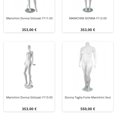
Manichini Donna Stilizzati Y111-03
MANICHINI DONNA Y112-03
Prezzo
Prezzo
353,00 €
353,00 €
Manichini Donna Stilizzati Y113-03
Donna Taglia Forte Manichini Xxxl
Prezzo
Prezzo
353,00 €
550,00 €