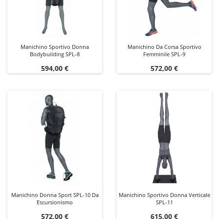
Manichino Sportivo Donna
Manichino Da Corsa Sportivo
Bodybuilding SPL-8
Femminile SPL-9
Prezzo
Prezzo
594,00 €
572,00 €
Manichino Donna Sport SPL-10 Da
Manichino Sportivo Donna Verticale
Escursionismo
SPL-11
Prezzo
Prezzo
572,00 €
615,00 €