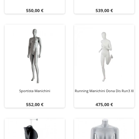
Prezzo
Prezzo
550,00 €
539,00 €
Sportista Manichini
Running Manichini Dona Dis Run3 Xl
Prezzo
Prezzo
552,00 €
475,00 €