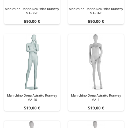
Manichino Donna Realistico Runway
Manichino Donna Realistico Runway
MA-30-B
MA-31-B
Prezzo
Prezzo
590,00 €
590,00 €
Manichino Dona Astratto Runway
Manichino Dona Astratto Runway
MA-40
MA-41
Prezzo
Prezzo
519,00 €
519,00 €