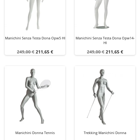
Manichini Senza Testa Dona Opw5 Hl
Manichini Senza Testa Dona Opw14-
Hl
Prezzo
Prezzo
Prezzo
Prezzo
249,00 €
211,65 €
249,00 €
211,65 €
base
base
Manichini Donna Tennis
Trekking Manichini Donna