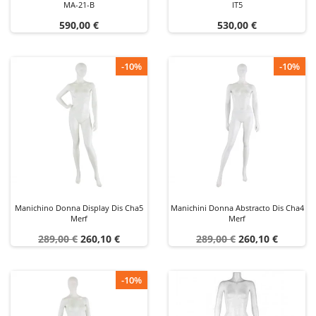
MA-21-B
IT5
Prezzo
Prezzo
590,00 €
530,00 €
-10%
-10%
Manichino Donna Display Dis Cha5
Manichini Donna Abstracto Dis Cha4
Merf
Merf
Prezzo
Prezzo
Prezzo
Prezzo
289,00 €
260,10 €
289,00 €
260,10 €
base
base
-10%