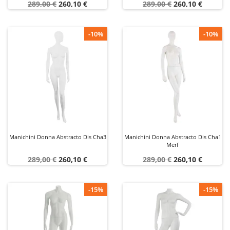
Prezzo
Prezzo
Prezzo
Prezzo
289,00 €
260,10 €
289,00 €
260,10 €
base
base
-10%
-10%
Manichini Donna Abstracto Dis Cha3
Manichini Donna Abstracto Dis Cha1
Merf
Prezzo
Prezzo
Prezzo
Prezzo
289,00 €
260,10 €
289,00 €
260,10 €
base
base
-15%
-15%