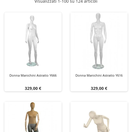
Visualizzati 1-100 su 124 articoli
Donna Manichini Astratto Y666
Donna Manichini Astratto Y616
Prezzo
Prezzo
329,00 €
329,00 €