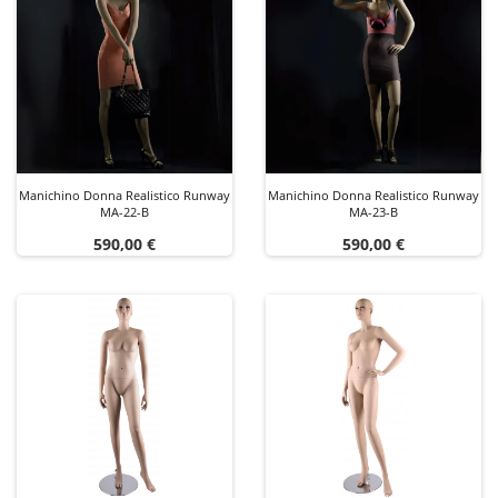
Manichino Donna Realistico Runway
Manichino Donna Realistico Runway
MA-22-B
MA-23-B
Prezzo
Prezzo
590,00 €
590,00 €