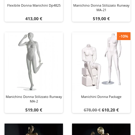
Flexibile Donna Manichini Dp4825
Manichino Donna Stilizzato Runway
MA-21
Prezzo
Prezzo
413,00 €
519,00 €
-10%
Manichino Donna Stilizzato Runway
Manichini Donna Package
MA-2
Prezzo
Prezzo
Prezzo
519,00 €
678,00 €
610,20 €
base