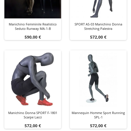
Manichino Femminile Realistico
SPORT AS-03 Manichino Donna
Seduto Runway MA-1-B
Stretching Palestra
Prezzo
Prezzo
590,00 €
572,00 €
Manichino Donna SPORT F-1801
Mannequin Homme Sport Running
Scarpe Lacci
SPL-1
Prezzo
Prezzo
572,00 €
572,00 €