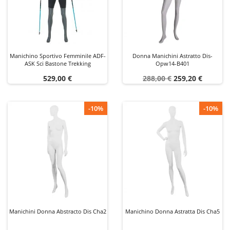
Manichino Sportivo Femminile ADF-
Donna Manichini Astratto Dis-
ASK Sci Bastone Trekking
Opw14-B401
Prezzo
Prezzo
Prezzo
529,00 €
288,00 €
259,20 €
base
-10%
-10%
Manichini Donna Abstracto Dis Cha2
Manichino Donna Astratta Dis Cha5