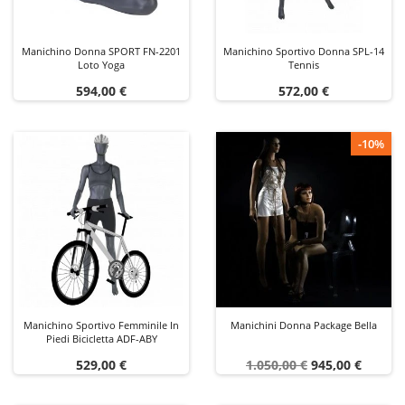
Manichino Donna SPORT FN-2201
Manichino Sportivo Donna SPL-14
Loto Yoga
Tennis
Prezzo
Prezzo
594,00 €
572,00 €
-10%
Manichino Sportivo Femminile In
Manichini Donna Package Bella
Piedi Bicicletta ADF-ABY
Prezzo
Prezzo
Prezzo
529,00 €
1.050,00 €
945,00 €
base