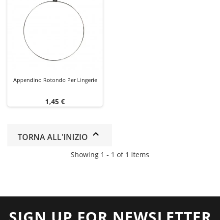
Appendino Rotondo Per Lingerie
Prezzo
1,45 €
TORNA ALL'INIZIO
Showing 1 - 1 of 1 items
SIGN UP FOR NEWSLETTER