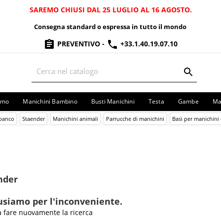
SAREMO CHIUSI DAL 25 LUGLIO AL 16 AGOSTO.
Consegna standard o espressa in tutto il mondo
PREVENTIVO
-
+33.1.40.19.07.10
omo
Manichini Bambino
Busti Manichini
Testa
Gambe
Ma
 banco
Staender
Manichini animali
Parrucche di manichini
Basi per manichini 
nder
usiamo per l'inconveniente.
a fare nuovamente la ricerca