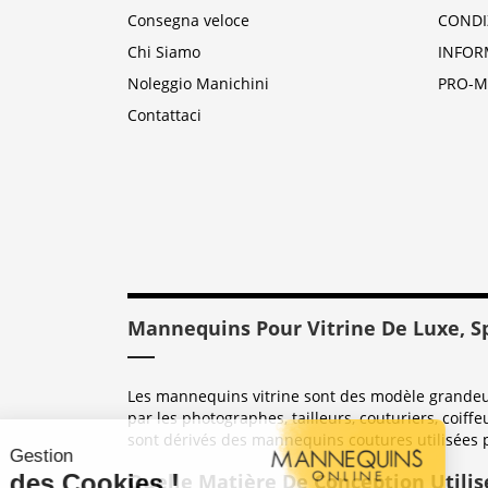
Consegna veloce
CONDI
Chi Siamo
INFOR
Noleggio Manichini
PRO-M
Contattaci
Mannequins Pour Vitrine De Luxe, S
Les mannequins vitrine sont des modèle grandeur 
par les photographes, tailleurs, couturiers, coiffe
sont dérivés des mannequins coutures utilisées 
Quelle Matière De Conception Utilis