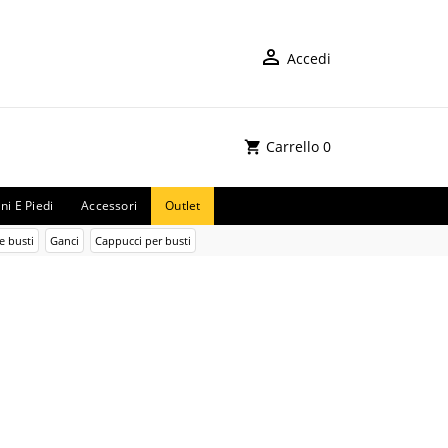
Accedi
Carrello
0
ni E Piedi
Accessori
Outlet
e busti
Ganci
Cappucci per busti