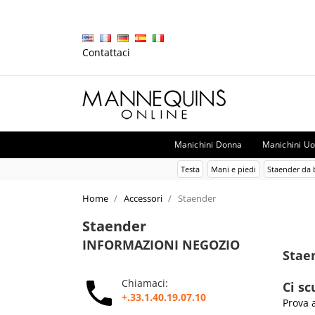
Contattaci
Manichini Donna
Manichini U
Testa
Mani e piedi
Staender da
Home
Accessori
Staender
Staender
INFORMAZIONI NEGOZIO
Stae
Chiamaci:
Ci sc
+.33.1.40.19.07.10
Prova 