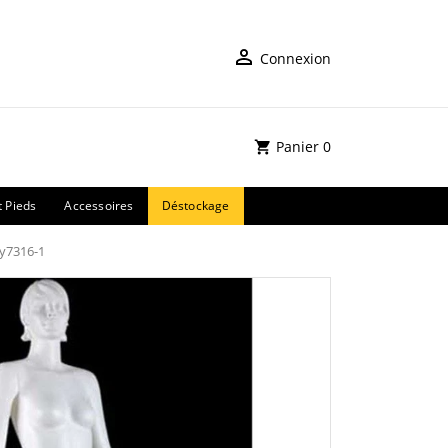
Connexion
Panier
0
t Pieds
Accessoires
Déstockage
 y7316-1