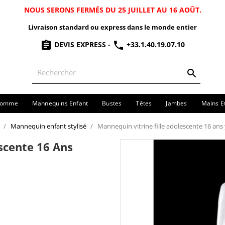
NOUS SERONS FERMÉS DU 25 JUILLET AU 16 AOÛT.
Livraison standard ou express dans le monde entier
DEVIS EXPRESS
-
+33.1.40.19.07.10
Homme
Mannequins Enfant
Bustes
Têtes
Jambes
Mains E
Mannequin enfant stylisé
Mannequin vitrine fille adolescente 16 ans
scente 16 Ans