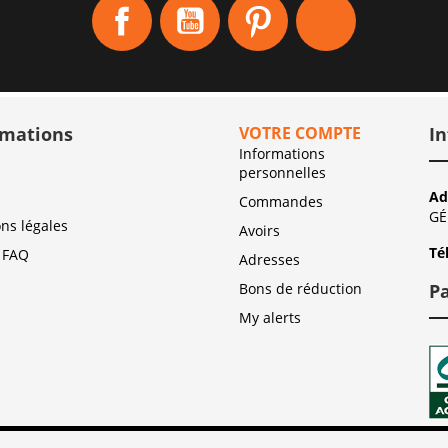
Facebook
YouTube
Pinterest
Instagram
rmations
VOTRE COMPTE
In
Informations
personnelles
Ad
Commandes
G
ns légales
Avoirs
Té
 FAQ
Adresses
Bons de réduction
P
My alerts