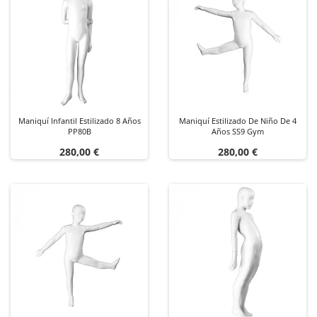
Maniquí Infantil Estilizado 8 Años
Maniquí Estilizado De Niño De 4
PP80B
Años SS9 Gym
Precio
Precio
280,00 €
280,00 €