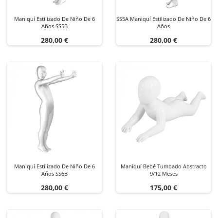
Maniquí Estilizado De Niño De 6
SS5A Maniquí Estilizado De Niño De 6
Años SS5B
Años
Precio
Precio
280,00 €
280,00 €
Maniquí Estilizado De Niño De 6
Maniquí Bebé Tumbado Abstracto
Años SS6B
9/12 Meses
Precio
Precio
280,00 €
175,00 €