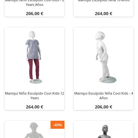
Years Años
Precio
Precio
206,00 €
264,00 €
Maniqui Niño Esculpido Cool Kids-12
Maniqui Esculpido Niña Cool Kids - 4
Years
Años
Precio
Precio
264,00 €
206,00 €
-40%