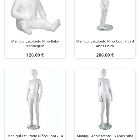
Maniqui Esculpido Niño Baby
Maniqui Esculpido Niño Cool Kids 4
Mannequin
Años Chico
Precio
Precio
126,00 €
206,00 €
Maniquí Estilizado Niños Cool - 14
Maniqui Adolescente 16 Anos Niña