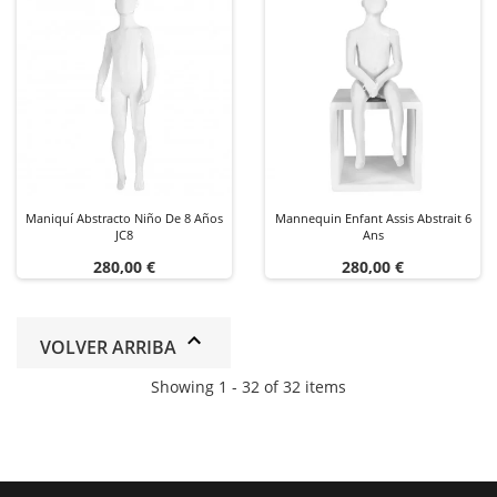
Maniquí Abstracto Niño De 8 Años
Mannequin Enfant Assis Abstrait 6
JC8
Ans
Precio
Precio
280,00 €
280,00 €
VOLVER ARRIBA
Showing 1 - 32 of 32 items