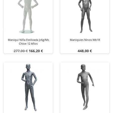
Maniqui Niña Estilizada Jc6g/ms
Maniquies Ninos Wb18
Chloe 12 Años
Precio
Precio
Precio
277,00 €
166,20 €
448,00 €
base