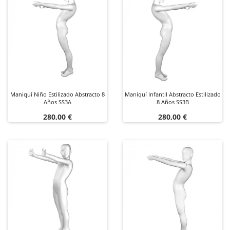
Maniquí Niño Estilizado Abstracto 8
Maniquí Infantil Abstracto Estilizado
Años SS3A
8 Años SS3B
Precio
Precio
280,00 €
280,00 €