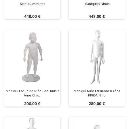
Maniquies Ninos
Maniquies Ninos
Precio
Precio
448,00 €
448,00 €
Maniqui Esculpido Niño Cool Kids 2
Maniquí Niño Estilizado 8 Años
Años Chico
PP80A Niño
Precio
Precio
206,00 €
280,00 €