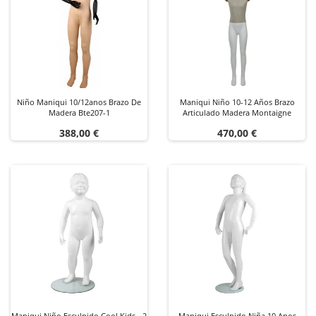
Niño Maniqui 10/12anos Brazo De
Maniqui Niño 10-12 Años Brazo
Madera Bte207-1
Articulado Madera Montaigne
Precio
Precio
388,00 €
470,00 €
Maniqui Niño Esculpido Cool Kids - 2
Maniqui Esculpido Niña 10 Anos