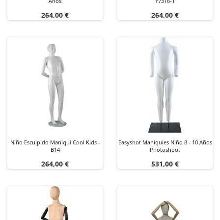
Años
Y7316-1
Precio
Precio
264,00 €
264,00 €
Niño Esculpido Maniqui Cool Kids -
Easyshot Maniquies Niño 8 - 10 Años
B14
Photoshoot
Precio
Precio
264,00 €
531,00 €