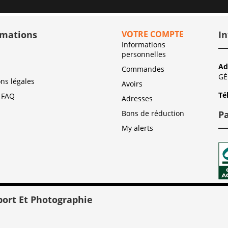
rmations
VOTRE COMPTE
In
Informations
personnelles
Ad
Commandes
G
ns légales
Avoirs
Té
 FAQ
Adresses
Bons de réduction
P
My alerts
port Et Photographie