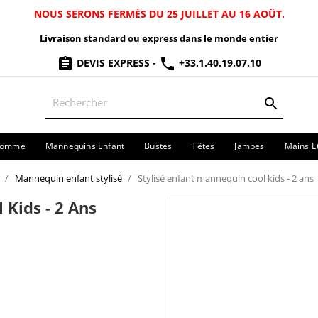
NOUS SERONS FERMÉS DU 25 JUILLET AU 16 AOÛT.
Livraison standard ou express dans le monde entier
DEVIS EXPRESS
-
+33.1.40.19.07.10
Homme
Mannequins Enfant
Bustes
Têtes
Jambes
Mains E
Mannequin enfant stylisé
Stylisé enfant mannequin cool kids - 2 ans
 Kids - 2 Ans