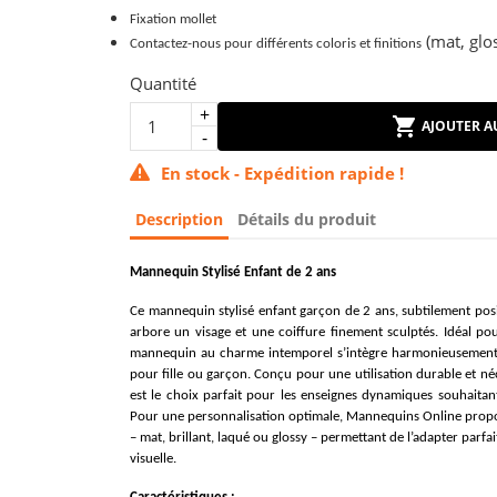
Fixation mollet
(mat, glos
Contactez-nous pour différents coloris et finitions
Quantité
AJOUTER A
En stock - Expédition rapide !
Description
Détails du produit
Mannequin Stylisé Enfant de 2 ans
Ce mannequin stylisé enfant garçon de 2 ans, subtilement positi
arbore un visage et une coiffure finement sculptés. Idéal po
mannequin au charme intemporel s’intègre harmonieusement à t
pour fille ou garçon. Conçu pour une utilisation durable et n
est le choix parfait pour les enseignes dynamiques souhaitan
Pour une personnalisation optimale, Mannequins Online propos
– mat, brillant, laqué ou glossy – permettant de l’adapter parfa
visuelle.