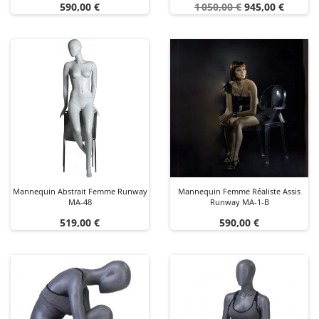
Prix
Prix
Prix
590,00 €
1 050,00 €
945,00 €
de
base
Mannequin Abstrait Femme Runway
Mannequin Femme Réaliste Assis
MA-48
Runway MA-1-B
Prix
Prix
519,00 €
590,00 €