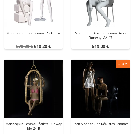
Mannequin Pack Femme Pack Easy
Mannequin Abstrait Femme Assis
Runway MA-47
Prix
Prix
Prix
678,00 €
610,20 €
519,00 €
de
base
-10%
Mannequin Femme Réaliste Runway
Pack Mannequins Réalistes Femmes
MA-24-B