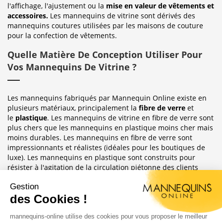
l'affichage, l'ajustement ou la
mise en valeur de vêtements et
accessoires.
Les mannequins de vitrine sont dérivés des
mannequins coutures utilisées par les maisons de couture
pour la confection de vêtements.
Quelle Matière De Conception Utiliser Pour
Vos Mannequins De Vitrine ?
Les mannequins fabriqués par Mannequin Online existe en
plusieurs matériaux, principalement la
fibre de verre
et
le
plastique
. Les mannequins de vitrine en fibre de verre sont
plus chers que les mannequins en plastique moins cher mais
moins durables. Les mannequins en fibre de verre sont
impressionnants et réalistes (idéales pour les boutiques de
luxe). Les mannequins en plastique sont construits pour
résister à l'agitation de la circulation piétonne des clients
habituellement observée dans le magasin où ils sont placés.
Sublimez Vos Boutiques, Vitrines Et
Photographies