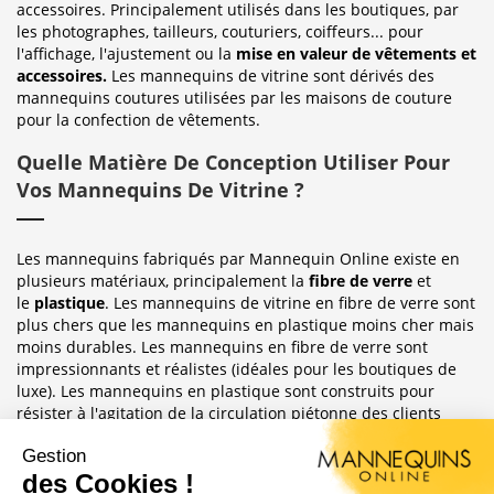
accessoires. Principalement utilisés dans les boutiques, par
les photographes, tailleurs, couturiers, coiffeurs... pour
l'affichage, l'ajustement ou la
mise en valeur de vêtements et
accessoires.
Les mannequins de vitrine sont dérivés des
mannequins coutures utilisées par les maisons de couture
pour la confection de vêtements.
Quelle Matière De Conception Utiliser Pour
Vos Mannequins De Vitrine ?
Les mannequins fabriqués par Mannequin Online existe en
plusieurs matériaux, principalement la
fibre de verre
et
le
plastique
. Les mannequins de vitrine en fibre de verre sont
plus chers que les mannequins en plastique moins cher mais
moins durables. Les mannequins en fibre de verre sont
impressionnants et réalistes (idéales pour les boutiques de
luxe). Les mannequins en plastique sont construits pour
résister à l'agitation de la circulation piétonne des clients
habituellement observée dans le magasin où ils sont placés.
Sublimez Vos Boutiques, Vitrines Et