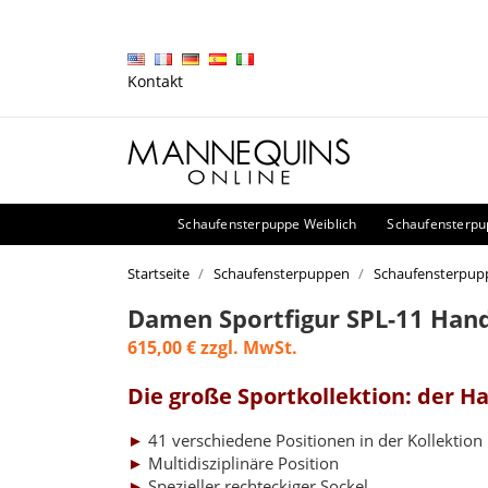
Kontakt
Schaufensterpuppe Weiblich
Schaufensterp
Startseite
Schaufensterpuppen
Schaufensterpupp
Damen Sportfigur SPL-11 Han
615,00 €
zzgl. MwSt.
Die große Sportkollektion: der 
►
41 verschiedene Positionen in der Kollektion
►
Multidisziplinäre Position
►
Spezieller rechteckiger Sockel