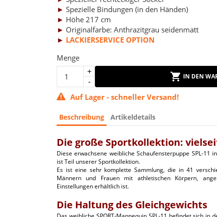
►
Spezielle Bindungen (in den Händen)
►
Höhe 217 cm
►
Originalfarbe: Anthrazitgrau seidenmatt
►
LACKIERSERVICE OPTION
Menge
IN DEN WA
Auf Lager - schneller Versand!
Beschreibung
Artikeldetails
Die große Sportkollektion: vielse
Diese erwachsene weibliche Schaufensterpuppe SPL-11 i
ist Teil unserer Sportkollektion.
Es ist eine sehr komplette Sammlung, die in 41 versch
Männern und Frauen mit athletischen Körpern, ange
Einstellungen erhältlich ist.
Die Haltung des Gleichgewichts
Das weibliche SPORT-Mannequin SPL-11 befindet sich in d