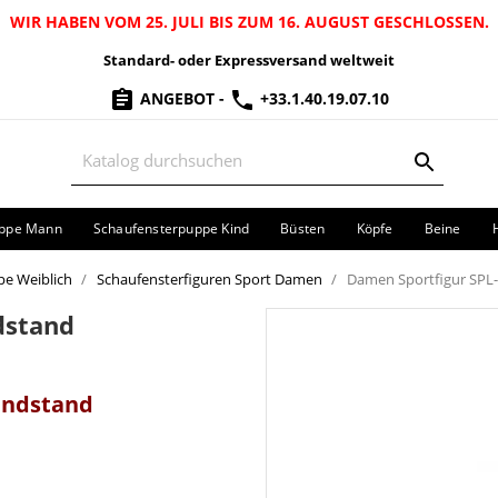
WIR HABEN VOM 25. JULI BIS ZUM 16. AUGUST GESCHLOSSEN.
Standard- oder Expressversand weltweit
ANGEBOT
-
+33.1.40.19.07.10
uppe Mann
Schaufensterpuppe Kind
Büsten
Köpfe
Beine
e Weiblich
Schaufensterfiguren Sport Damen
Damen Sportfigur SPL
dstand
Handstand