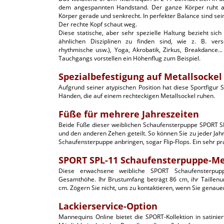
dem angespannten Handstand. Der ganze Körper ruht a
Körper gerade und senkrecht. In perfekter Balance sind sein
Der rechte Kopf schaut weg.
Diese statische, aber sehr spezielle Haltung bezieht sich
ähnlichen Disziplinen zu finden sind, wie z. B. vers
rhythmische usw.), Yoga, Akrobatik, Zirkus, Breakdance..
Tauchgangs vorstellen ein Höhenflug zum Beispiel.
Spezialbefestigung auf Metallsockel
Aufgrund seiner atypischen Position hat diese Sportfigur 
Händen, die auf einem rechteckigen Metallsockel ruhen.
Füße für mehrere Jahreszeiten
Beide Füße dieser weiblichen Schaufensterpuppe SPORT 
und den anderen Zehen geteilt. So können Sie zu jeder Jahr
Schaufensterpuppe anbringen, sogar Flip-Flops. Ein sehr pra
SPORT SPL-11 Schaufensterpuppe-M
Diese erwachsene weibliche SPORT Schaufensterpu
Gesamthöhe. Ihr Brustumfang beträgt 86 cm, ihr Taille
cm. Zögern Sie nicht, uns zu kontaktieren, wenn Sie genau
Lackierservice-Option
Mannequins Online bietet die SPORT-Kollektion in satinie