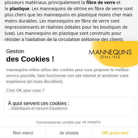
plusieurs matériaux, principalement la
fibre de verre
et
le
plastique
. Les mannequins de vitrine en fibre de verre sont
plus chers que les mannequins en plastique moins cher mais
moins durables. Les mannequins en fibre de verre sont
impressionnants et réalistes (idéales pour les boutiques de
luxe). Les mannequins en plastique sont construits pour
résister à l'agitation de la circulation piétonne des clients
habituellement observée dans le magasin où ils sont placés.
Sublimez Vos Boutiques, Vitrines Et
Photographies
Les mannequins sont idéales pour les magasins de détail, en
étalages de magasin ou décoration de vitrine. Ils ont
également une grande utilité pour les e-commerce afin
d'afficher leurs produits ou prendre des photos.
Copyright 2004 - 2020 |
Mannequins Online : Vente de
mannequin vitrine
Création du site :
Agence Digitale Feya