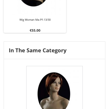
Wig Woman Ma-Pf-13/30
Price
€55.00
In The Same Category