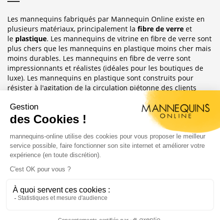
Les mannequins fabriqués par Mannequin Online existe en
plusieurs matériaux, principalement la
fibre de verre
et
le
plastique
. Les mannequins de vitrine en fibre de verre sont
plus chers que les mannequins en plastique moins cher mais
moins durables. Les mannequins en fibre de verre sont
impressionnants et réalistes (idéales pour les boutiques de
luxe). Les mannequins en plastique sont construits pour
résister à l'agitation de la circulation piétonne des clients
habituellement observée dans le magasin où ils sont placés.
Sublimez Vos Boutiques, Vitrines Et
Photographies
Les mannequins sont idéales pour les magasins de détail, en
étalages de magasin ou décoration de vitrine. Ils ont
également une grande utilité pour les e-commerce afin
d'afficher leurs produits ou prendre des photos.
Copyright 2004 - 2020 |
Mannequins Online : Vente de
mannequin vitrine