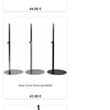
Prezzo
44,00 €
Base Torso Rotonda RM30
Prezzo
41,00 €