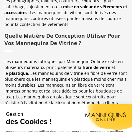
les photographes, tailleurs, couturiers, coiffeurs... pour
l'affichage, l'ajustement ou la
mise en valeur de vêtements et
accessoires.
Les mannequins de vitrine sont dérivés des
mannequins coutures utilisées par les maisons de couture
pour la confection de vêtements.
Quelle Matière De Conception Utiliser Pour
Vos Mannequins De Vitrine ?
Les mannequins fabriqués par Mannequin Online existe en
plusieurs matériaux, principalement la
fibre de verre
et
le
plastique
. Les mannequins de vitrine en fibre de verre sont
plus chers que les mannequins en plastique moins cher mais
moins durables. Les mannequins en fibre de verre sont
impressionnants et réalistes (idéales pour les boutiques de
luxe). Les mannequins en plastique sont construits pour
résister à l'agitation de la circulation piétonne des clients
habituellement observée dans le magasin où ils sont placés.
Sublimez Vos Boutiques, Vitrines Et
Photographies