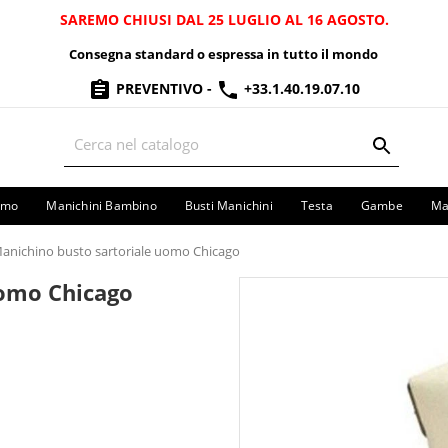
SAREMO CHIUSI DAL 25 LUGLIO AL 16 AGOSTO.
Consegna standard o espressa in tutto il mondo
PREVENTIVO
-
+33.1.40.19.07.10
omo
Manichini Bambino
Busti Manichini
Testa
Gambe
Ma
anichino busto sartoriale uomo Chicago
Uomo Chicago