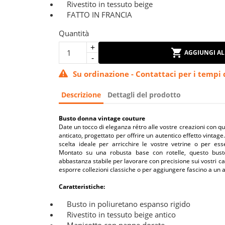
Rivestito in tessuto beige
FATTO IN FRANCIA
Quantità
AGGIUNGI AL
Su ordinazione - Contattaci per i tempi
Descrizione
Dettagli del prodotto
Busto donna vintage couture
Date un tocco di eleganza rétro alle vostre creazioni con qu
anticato, progettato per offrire un autentico effetto vintag
scelta ideale per arricchire le vostre vetrine o per esse
Montato su una robusta base con rotelle, questo bust
abbastanza stabile per lavorare con precisione sui vostri cap
esporre collezioni classiche o per aggiungere fascino a u
Caratteristiche:
Busto in poliuretano espanso rigido
Rivestito in tessuto beige antico