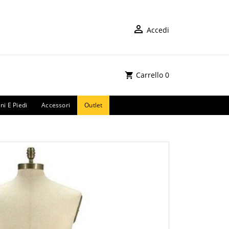
Accedi
Carrello
0
ni E Piedi
Accessori
Outlet