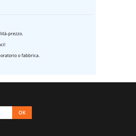
alità-prezzo.
ci!
oratorio o fabbrica.