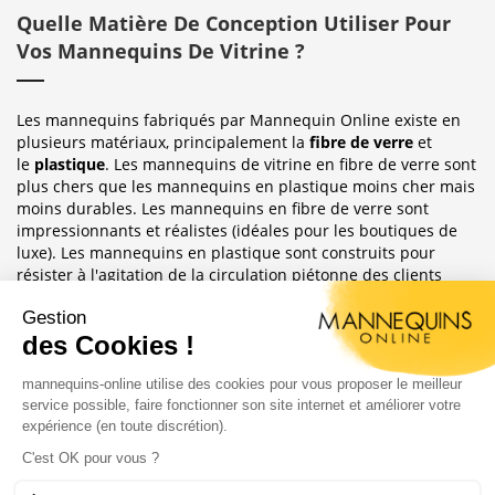
Quelle Matière De Conception Utiliser Pour
Vos Mannequins De Vitrine ?
Les mannequins fabriqués par Mannequin Online existe en
plusieurs matériaux, principalement la
fibre de verre
et
le
plastique
. Les mannequins de vitrine en fibre de verre sont
plus chers que les mannequins en plastique moins cher mais
moins durables. Les mannequins en fibre de verre sont
impressionnants et réalistes (idéales pour les boutiques de
luxe). Les mannequins en plastique sont construits pour
résister à l'agitation de la circulation piétonne des clients
habituellement observée dans le magasin où ils sont placés.
Sublimez Vos Boutiques, Vitrines Et
Photographies
Les mannequins sont idéales pour les magasins de détail, en
étalages de magasin ou décoration de vitrine. Ils ont
également une grande utilité pour les e-commerce afin