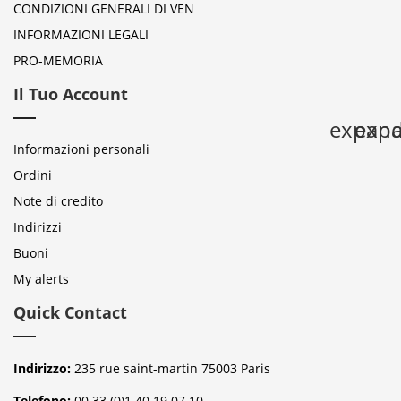
CONDIZIONI GENERALI DI VEN
INFORMAZIONI LEGALI
PRO-MEMORIA
Il Tuo Account
expan
expa
Informazioni personali
Ordini
Note di credito
Indirizzi
Buoni
My alerts
Quick Contact
Indirizzo:
235 rue saint-martin 75003 Paris
Telefono:
00 33 (0)1 40 19 07 10