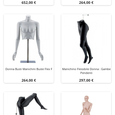
Prezzo
Prezzo
652,00 €
264,00 €
Donna Busti Manichini Buste Flex F
Manichino Flessibile Donna : Gambe
Pendenti
Prezzo
Prezzo
264,00 €
297,00 €