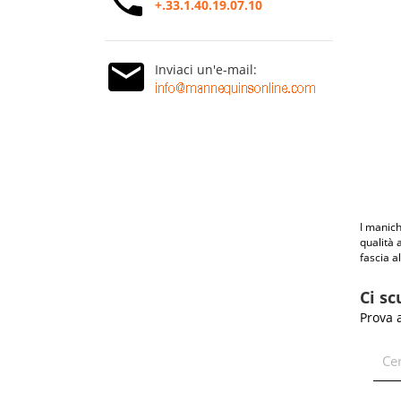
+.33.1.40.19.07.10
Inviaci un'e-mail:
I manich
qualità 
fascia a
Ci sc
Prova 