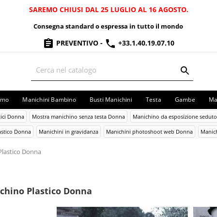
SAREMO CHIUSI DAL 25 LUGLIO AL 16 AGOSTO.
Consegna standard o espressa in tutto il mondo
PREVENTIVO
-
+33.1.40.19.07.10
omo
Manichini Bambino
Busti Manichini
Testa
Gambe
Ma
tici Donna
Mostra manichino senza testa Donna
Manichino da esposizione sedut
astico Donna
Manichini in gravidanza
Manichini photoshoot web Donna
Manich
Plastico Donna
chino Plastico Donna