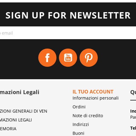
SIGN UP FOR NEWSLETTER
Facebook
YouTube
Pinterest
rmazioni Legali
IL TUO ACCOUNT
Q
Informazioni personali
Ordini
ZIONI GENERALI DI VEN
In
Note di credito
Pa
MAZIONI LEGALI
Indirizzi
Te
EMORIA
Buoni