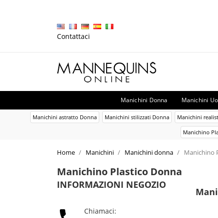
Contattaci
Manichini Donna
Manichini U
Manichini astratto Donna
Manichini stilizzati Donna
Manichini realis
Manichino Pl
Home
Manichini
Manichini donna
Manichino 
Manichino Plastico Donna
INFORMAZIONI NEGOZIO
Mani
Chiamaci: