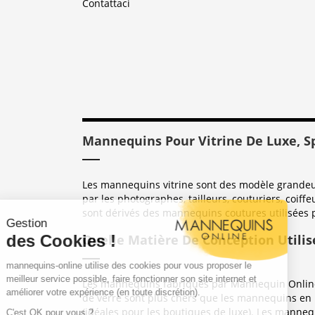
Contattaci
Mannequins Pour Vitrine De Luxe, S
Les mannequins vitrine sont des modèle grandeur 
par les photographes, tailleurs, couturiers, coiffe
sont dérivés des mannequins coutures utilisées 
Quelle Matière De Conception Utilis
Les mannequins fabriqués par Mannequin Online 
de verre sont plus chers que les mannequins en 
(idéales pour les boutiques de luxe). Les mannequ