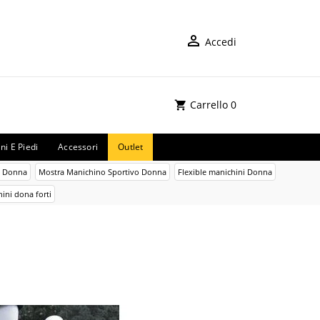
Accedi
Carrello
0
ni E Piedi
Accessori
Outlet
o Donna
Mostra Manichino Sportivo Donna
Flexible manichini Donna
ini dona forti